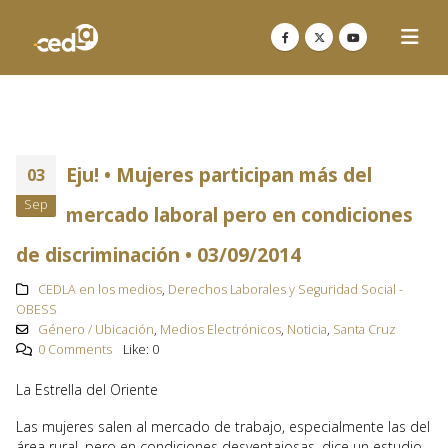
Eju! • Mujeres participan más del
03
Sep
mercado laboral pero en condiciones
de discriminación • 03/09/2014
CEDLA en los medios
,
Derechos Laborales y Seguridad Social -
OBESS
Género / Ubicación
,
Medios Electrónicos
,
Noticia
,
Santa Cruz
0 Comments
Like:
0
La Estrella del Oriente
Las mujeres salen al mercado de trabajo, especialmente las del
área rural, pero en condiciones desventajosas, dice un estudio