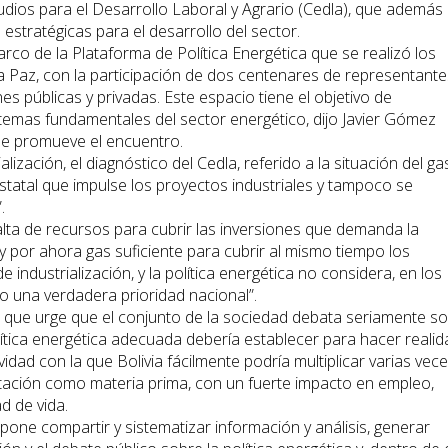
udios para el Desarrollo Laboral y Agrario (Cedla), que además
stratégicas para el desarrollo del sector.
co de la Plataforma de Política Energética que se realizó los
a Paz, con la participación de dos centenares de representante
es públicas y privadas. Este espacio tiene el objetivo de
 temas fundamentales del sector energético, dijo Javier Gómez
 que promueve el encuentro.
alización, el diagnóstico del Cedla, referido a la situación del ga
statal que impulse los proyectos industriales y tampoco se
.
alta de recursos para cubrir las inversiones que demanda la
ay por ahora gas suficiente para cubrir al mismo tiempo los
industrialización, y la política energética no considera, en los
mo una verdadera prioridad nacional”.
ra que urge que el conjunto de la sociedad debata seriamente s
ítica energética adecuada debería establecer para hacer realid
tividad con la que Bolivia fácilmente podría multiplicar varias vec
rtación como materia prima, con un fuerte impacto en empleo,
d de vida.
opone compartir y sistematizar información y análisis, generar