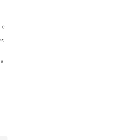
 el
es
 al