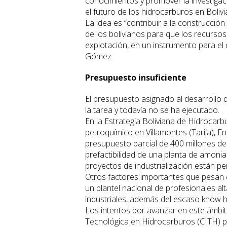
conocimientos y promover la investigació
el futuro de los hidrocarburos en Bolivi
La idea es “contribuir a la construcci
de los bolivianos para que los recurso
explotación, en un instrumento para el d
Gómez.
Presupuesto insuficiente
El presupuesto asignado al desarrollo d
la tarea y todavía no se ha ejecutado.
En la Estrategia Boliviana de Hidrocarb
petroquímico en Villamontes (Tarija), 
presupuesto parcial de 400 millones de
prefactibilidad de una planta de amoniac
proyectos de industrialización están pe
Otros factores importantes que pesan en 
un plantel nacional de profesionales al
industriales, además del escaso know 
Los intentos por avanzar en este ámbito
Tecnológica en Hidrocarburos (CITH) par