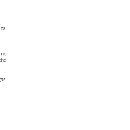
nza,
e no
ocho
gas