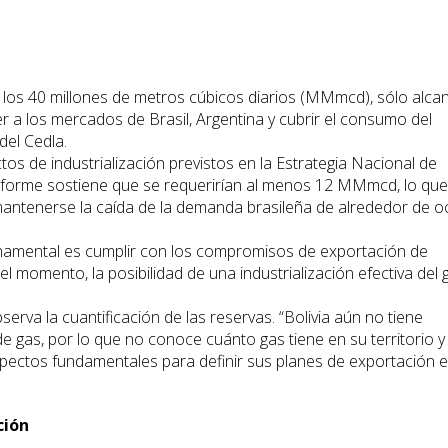
 los 40 millones de metros cúbicos diarios (MMmcd), sólo alca
r a los mercados de Brasil, Argentina y cubrir el consumo del
del Cedla.
os de industrialización previstos en la Estrategia Nacional de
informe sostiene que se requerirían al menos 12 MMmcd, lo qu
mantenerse la caída de la demanda brasileña de alrededor de 
rnamental es cumplir con los compromisos de exportación de
l momento, la posibilidad de una industrialización efectiva del 
erva la cuantificación de las reservas. “Bolivia aún no tiene
de gas, por lo que no conoce cuánto gas tiene en su territorio y
pectos fundamentales para definir sus planes de exportación e
ción