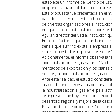
establece un informe del Centro de Est
propone avanzar sólidamente en áreas e
Esta propuesta fue presentada en el mar
pasados días en un céntrico hotel de L
de diversas organizaciones e institucion
enriquecer el debate público sobre los
Aguilar, director del Cedla, institución
Entre los factores que frenan la industri
señala que aún “no existe la empresa e
realizaron estudios ni proyectos serios”
Adicionalmente, el informe observa la f
industrialización del gas natural. “No h
mercados de exportación y los planes de 
hechos, la industrialización del gas co
Ante esta realidad, el estudio conside
las condiciones necesarias que una pol
la industrialización el gas en el país, ac
los ingresos que hoy tiene por la expo
desarrollo regional y mejora de la calida
Para facilitar este proceso, el Cedla pr