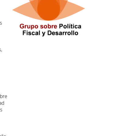
s
s,
obre
ad
es