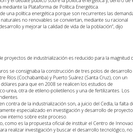
n y el debate público sobre la política energética y, dentro de e
a mediante la Plataforma de Política Energética.
ón de una política energética porque son recurrentes las demand
s naturales no renovables se conviertan, mediante su racional
esarrollo y mejorar la calidad de vida de la población”, dijo
e proyectos de industrialización es reducido para la magnitud 
uros se consignaba la construcción de tres polos de desarrollo
Entre Ríos (Cochabamba) y Puerto Suárez (Santa Cruz), con un
 dólares para que en 2008 se realicen los estudios de
o-urea, otra de etileno-polietilenos y una de fertilizantes. Los
ndientes.
contra de la industrialización son, a juicio del Cedla, la falta 
tamente especializado en investigación y desarrollo de proyect
how interno sobre este proceso.
, como es la propuesta oficial de instituir el Centro de Innovac
a realizar investigación y buscar el desarrollo tecnológico, no