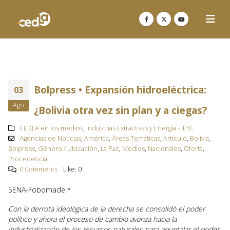
Bolpress • Expansión hidroeléctrica:
03
Ago
¿Bolivia otra vez sin plan y a ciegas?
CEDLA en los medios
,
Industrias Extractivas y Energía - IEYE
Agencias de Noticias
,
América
,
Áreas Temáticas
,
Artículo
,
Bolivia
,
Bolpress
,
Género / Ubicación
,
La Paz
,
Medios
,
Nacionales
,
Oferta
,
Procedencia
0 Comments
Like:
0
SENA-Fobomade *
Con la derrota ideológica de la derecha se consolidó el poder
político y ahora el proceso de cambio avanza hacia la
industrialización de los recursos naturales para apuntalar el poder