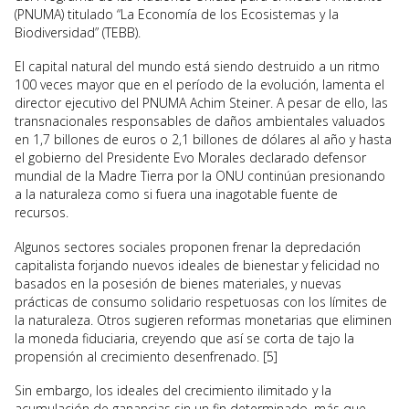
(PNUMA) titulado “La Economía de los Ecosistemas y la
Biodiversidad” (TEBB).
El capital natural del mundo está siendo destruido a un ritmo
100 veces mayor que en el período de la evolución, lamenta el
director ejecutivo del PNUMA Achim Steiner. A pesar de ello, las
transnacionales responsables de daños ambientales valuados
en 1,7 billones de euros o 2,1 billones de dólares al año y hasta
el gobierno del Presidente Evo Morales declarado defensor
mundial de la Madre Tierra por la ONU continúan presionando
a la naturaleza como si fuera una inagotable fuente de
recursos.
Algunos sectores sociales proponen frenar la depredación
capitalista forjando nuevos ideales de bienestar y felicidad no
basados en la posesión de bienes materiales, y nuevas
prácticas de consumo solidario respetuosas con los límites de
la naturaleza. Otros sugieren reformas monetarias que eliminen
la moneda fiduciaria, creyendo que así se corta de tajo la
propensión al crecimiento desenfrenado. [5]
Sin embargo, los ideales del crecimiento ilimitado y la
acumulación de ganancias sin un fin determinado, más que