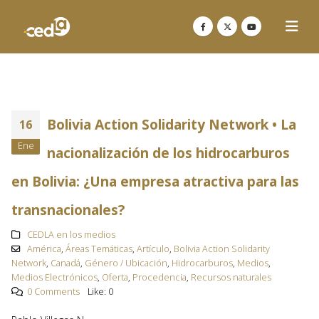
Bolivia Action Solidarity Network • La
16
Ene
nacionalización de los hidrocarburos
en Bolivia: ¿Una empresa atractiva para las
transnacionales?
CEDLA en los medios
América
,
Áreas Temáticas
,
Artículo
,
Bolivia Action Solidarity
Network
,
Canadá
,
Género / Ubicación
,
Hidrocarburos
,
Medios
,
Medios Electrónicos
,
Oferta
,
Procedencia
,
Recursos naturales
0 Comments
Like:
0