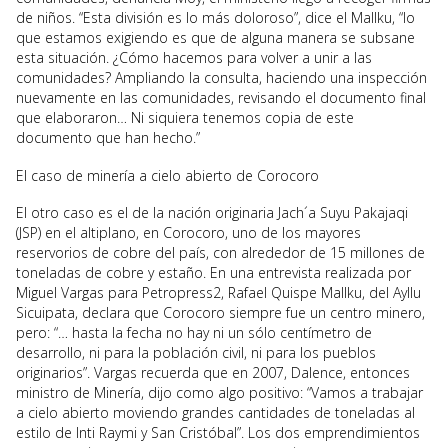
de niños. “Esta división es lo más doloroso”, dice el Mallku, “lo
que estamos exigiendo es que de alguna manera se subsane
esta situación. ¿Cómo hacemos para volver a unir a las
comunidades? Ampliando la consulta, haciendo una inspección
nuevamente en las comunidades, revisando el documento final
que elaboraron… Ni siquiera tenemos copia de este
documento que han hecho.”
El caso de minería a cielo abierto de Corocoro
El otro caso es el de la nación originaria Jach´a Suyu Pakajaqi
(JSP) en el altiplano, en Corocoro, uno de los mayores
reservorios de cobre del país, con alrededor de 15 millones de
toneladas de cobre y estaño. En una entrevista realizada por
Miguel Vargas para Petropress2, Rafael Quispe Mallku, del Ayllu
Sicuipata, declara que Corocoro siempre fue un centro minero,
pero: “… hasta la fecha no hay ni un sólo centímetro de
desarrollo, ni para la población civil, ni para los pueblos
originarios”. Vargas recuerda que en 2007, Dalence, entonces
ministro de Minería, dijo como algo positivo: “Vamos a trabajar
a cielo abierto moviendo grandes cantidades de toneladas al
estilo de Inti Raymi y San Cristóbal”. Los dos emprendimientos