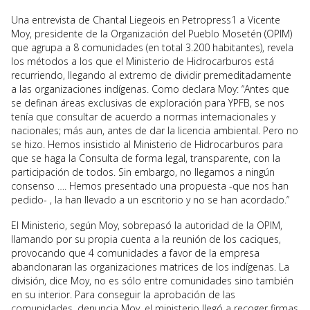
Una entrevista de Chantal Liegeois en Petropress1 a Vicente
Moy, presidente de la Organización del Pueblo Mosetén (OPIM)
que agrupa a 8 comunidades (en total 3.200 habitantes), revela
los métodos a los que el Ministerio de Hidrocarburos está
recurriendo, llegando al extremo de dividir premeditadamente
a las organizaciones indígenas. Como declara Moy: “Antes que
se definan áreas exclusivas de exploración para YPFB, se nos
tenía que consultar de acuerdo a normas internacionales y
nacionales; más aun, antes de dar la licencia ambiental. Pero no
se hizo. Hemos insistido al Ministerio de Hidrocarburos para
que se haga la Consulta de forma legal, transparente, con la
participación de todos. Sin embargo, no llegamos a ningún
consenso …. Hemos presentado una propuesta -que nos han
pedido- , la han llevado a un escritorio y no se han acordado.”
El Ministerio, según Moy, sobrepasó la autoridad de la OPIM,
llamando por su propia cuenta a la reunión de los caciques,
provocando que 4 comunidades a favor de la empresa
abandonaran las organizaciones matrices de los indígenas. La
división, dice Moy, no es sólo entre comunidades sino también
en su interior. Para conseguir la aprobación de las
comunidades, denuncia Moy, el ministerio llegó a recoger firmas