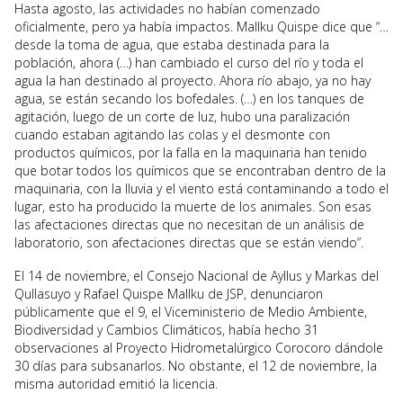
Hasta agosto, las actividades no habían comenzado
oficialmente, pero ya había impactos. Mallku Quispe dice que “…
desde la toma de agua, que estaba destinada para la
población, ahora (…) han cambiado el curso del río y toda el
agua la han destinado al proyecto. Ahora río abajo, ya no hay
agua, se están secando los bofedales. (…) en los tanques de
agitación, luego de un corte de luz, hubo una paralización
cuando estaban agitando las colas y el desmonte con
productos químicos, por la falla en la maquinaria han tenido
que botar todos los químicos que se encontraban dentro de la
maquinaria, con la lluvia y el viento está contaminando a todo el
lugar, esto ha producido la muerte de los animales. Son esas
las afectaciones directas que no necesitan de un análisis de
laboratorio, son afectaciones directas que se están viendo”.
El 14 de noviembre, el Consejo Nacional de Ayllus y Markas del
Qullasuyo y Rafael Quispe Mallku de JSP, denunciaron
públicamente que el 9, el Viceministerio de Medio Ambiente,
Biodiversidad y Cambios Climáticos, había hecho 31
observaciones al Proyecto Hidrometalúrgico Corocoro dándole
30 días para subsanarlos. No obstante, el 12 de noviembre, la
misma autoridad emitió la licencia.