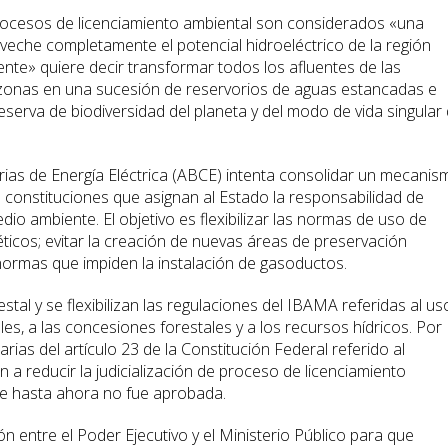
procesos de licenciamiento ambiental son considerados «una
roveche completamente el potencial hidroeléctrico de la región
te» quiere decir transformar todos los afluentes de las
zonas en una sucesión de reservorios de aguas estancadas e
eserva de biodiversidad del planeta y del modo de vida singular
ias de Energía Eléctrica (ABCE) intenta consolidar un mecanis
s constituciones que asignan al Estado la responsabilidad de
io ambiente. El objetivo es flexibilizar las normas de uso de
ticos; evitar la creación de nuevas áreas de preservación
 normas que impiden la instalación de gasoductos.
estal y se flexibilizan las regulaciones del IBAMA referidas al us
les, a las concesiones forestales y a los recursos hídricos. Por
ias del artículo 23 de la Constitución Federal referido al
 a reducir la judicialización de proceso de licenciamiento
que hasta ahora no fue aprobada.
ón entre el Poder Ejecutivo y el Ministerio Público para que