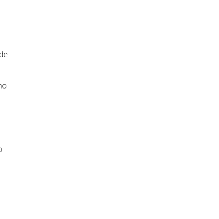
 de
mo
o