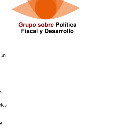
 un
el
bles
el