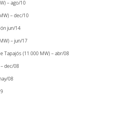
MW) – ago/10
 MW) – dec/10
ón jun/14
 MW) – jun/17
 de Tapajós (11.000 MW) – abr/08
 – dec/08
 may/08
09