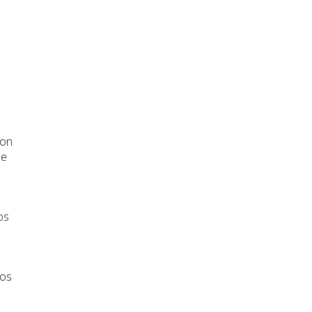
con
de
os
ños