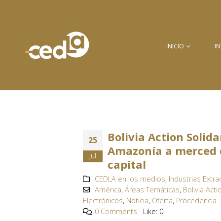
INICIO
I
Bolivia Action Solida
25
Amazonía a merced de
Jul
capital
CEDLA en los medios
,
Industrias Extrac
América
,
Áreas Temáticas
,
Bolivia Acti
Electrónicos
,
Noticia
,
Oferta
,
Procedencia
0 Comments
Like:
0