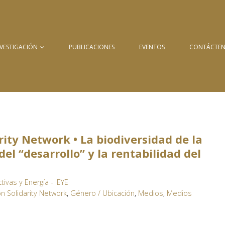
NVESTIGACIÓN
PUBLICACIONES
EVENTOS
CONTÁCTE
rity Network • La biodiversidad de la
l “desarrollo” y la rentabilidad del
tivas y Energía - IEYE
on Solidarity Network
,
Género / Ubicación
,
Medios
,
Medios