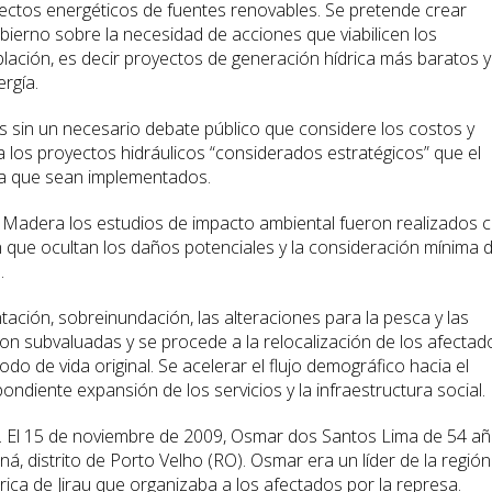
ectos energéticos de fuentes renovables. Se pretende crear
bierno sobre la necesidad de acciones que viabilicen los
lación, es decir proyectos de generación hídrica más baratos y
rgía.
as sin un necesario debate público que considere los costos y
a los proyectos hidráulicos “considerados estratégicos” que el
a que sean implementados.
el Madera los estudios de impacto ambiental fueron realizados 
ón que ocultan los daños potenciales y la consideración mínima 
.
ación, sobreinundación, las alteraciones para la pesca y las
son subvaluadas y se procede a la relocalización de los afectad
o de vida original. Se acelerar el flujo demográfico hacia el
ondiente expansión de los servicios y la infraestructura social.
va. El 15 de noviembre de 2009, Osmar dos Santos Lima de 54 a
á, distrito de Porto Velho (RO). Osmar era un líder de la región
ica de Jirau que organizaba a los afectados por la represa.