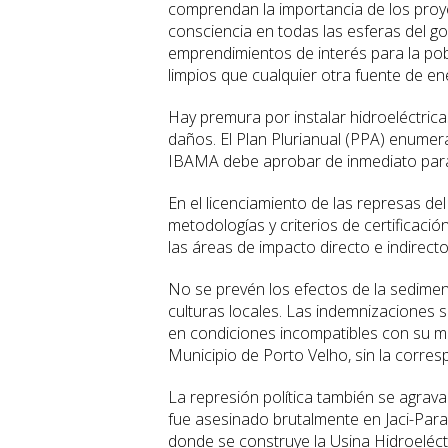
comprendan la importancia de los proy
consciencia en todas las esferas del go
emprendimientos de interés para la pob
limpios que cualquier otra fuente de ene
Hay premura por instalar hidroeléctric
daños. El Plan Plurianual (PPA) enumer
IBAMA debe aprobar de inmediato par
En el licenciamiento de las represas d
metodologías y criterios de certificaci
las áreas de impacto directo e indirecto
No se prevén los efectos de la sediment
culturas locales. Las indemnizaciones 
en condiciones incompatibles con su mod
Municipio de Porto Velho, sin la corresp
La represión política también se agra
fue asesinado brutalmente en Jaci-Paran
donde se construye la Usina Hidroeléctr