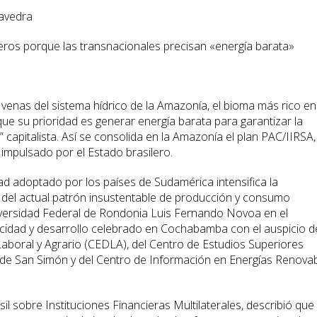
avedra
eros porque las transnacionales precisan «energía barata»
s y venas del sistema hídrico de la Amazonía, el bioma más rico en
rque su prioridad es generar energía barata para garantizar la
o” capitalista. Así se consolida en la Amazonía el plan PAC/IIRSA,
 impulsado por el Estado brasilero.
ad adoptado por los países de Sudamérica intensifica la
 del actual patrón insustentable de producción y consumo
Universidad Federal de Rondonia Luis Fernando Novoa en el
ricidad y desarrollo celebrado en Cochabamba con el auspicio d
Laboral y Agrario (CEDLA), del Centro de Estudios Superiores
d de San Simón y del Centro de Información en Energías Renova
 sobre Instituciones Financieras Multilaterales, describió que 