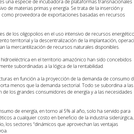
 es una especie de incubadora de plataformas transnacionales
vo de materias primas y energía. Se trata de la inserción y
nía como proveedora de exportaciones basadas en recursos
s de los oligopolios en el uso intensivo de recursos energétic
ento territorial y la descentralización de la implantación, operac
zan la mercantilización de recursos naturales disponibles.
 hidroeléctrica en el territorio amazónico han sido concebidos
ente subordinadas a la lógica de la rentabilidad.
ructuras en función a la proyección de la demanda de consumo 
importa menos que la demanda sectorial. Todo se subordina a las
n de los grandes consumidores de energía y a las necesidades
onsumo de energía, en torno al 5% al año, solo ha servido para
ticos a cualquier costo en beneficio de la industria siderúrgica,
cio, los sectores “dinámicos que aprovechan las ventajas
voa.