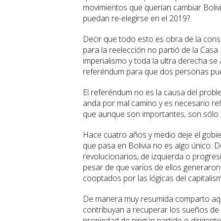
movimientos que querían cambiar Boli
puedan re-elegirse en el 2019?
Decir que todo esto es obra de la cons
para la reelección no partió de la Cas
imperialismo y toda la ultra derecha se
referéndum para que dos personas pue
El referéndum no es la causa del probl
anda por mal camino y es necesario ref
que aunque son importantes, son sólo l
Hace cuatro años y medio deje el gobi
que pasa en Bolivia no es algo único. D
revolucionarios, de izquierda o progres
pesar de que varios de ellos generaro
cooptados por las lógicas del capitalism
De manera muy resumida comparto aquí 
contribuyan a recuperar los sueños de
propiedad de ningún partido o dirigente