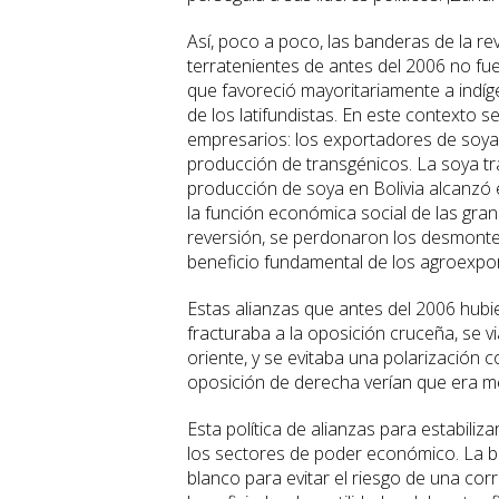
Así, poco a poco, las banderas de la r
terratenientes de antes del 2006 no fue
que favoreció mayoritariamente a indí
de los latifundistas. En este contexto 
empresarios: los exportadores de soya 
producción de transgénicos. La soya tr
producción de soya en Bolivia alcanzó e
la función económica social de las gra
reversión, se perdonaron los desmontes
beneficio fundamental de los agroexpo
Estas alianzas que antes del 2006 hubie
fracturaba a la oposición cruceña, se v
oriente, y se evitaba una polarización
oposición de derecha verían que era me
Esta política de alianzas para estabiliz
los sectores de poder económico. La bu
blanco para evitar el riesgo de una cor