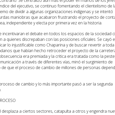
contrario. Se centralizó aún más el poder en manos de los jefes
dice del ejecutivo, se continuo fomentando el clientelismo de l
remo de dividir a algunas organizaciones indígenas y se intentó
e burdas maniobras que acabaron frustrando el proyecto de cont
a, independiente y electa por primera vez en la historia.
incentivaran el debate en todos los espacios de la sociedad civ
n a quienes discrepaban con las posiciones oficiales. Se cayó 
car lo injustificable como Chaparina y de buscar revertir a toda
udadanos que habían hecho retroceder el proyecto de la carreter
obsecuencia era premiada y la critica era tratada como la peste
omunicación a través de diferentes vías, minó el surgimiento de
ño de que el proceso de cambio de millones de personas depend
 proceso de cambio y lo más importante pasó a ser la segunda
.
PROCESO
 desplaza a ciertos sectores, catapulta a otros y engendra nu