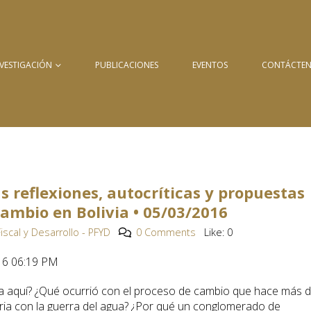
NVESTIGACIÓN
PUBLICACIONES
EVENTOS
CONTÁCTE
s reflexiones, autocríticas y propuestas
cambio en Bolivia • 05/03/2016
Fiscal y Desarrollo - PFYD
0 Comments
Like:
0
016 06:19 PM
 aquí? ¿Qué ocurrió con el proceso de cambio que hace más 
ria con la guerra del agua? ¿Por qué un conglomerado de