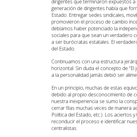
dirigentes que terminaron expuestos a l
generación de dirigentes había que for
Estado. Entregar sedes sindicales, movi
promovieron el proceso de cambio incent
debíamos haber potenciado la independ
sociales para que sean un verdadero 
a ser burócratas estatales. El verdader
del Estado.
Continuamos con una estructura jerárq
horizontal. Sin duda el concepto de “El j
a la personalidad jamás debió ser alim
En un principio, muchas de estas equiv
debido al propio desconocimiento de c
nuestra inexperiencia se sumo la conspi
cerrar filas muchas veces de manera acr
Política del Estado, etc.). Los aciertos 
reconducir el proceso e identificar nue
centralistas.