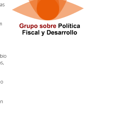
nas
m
bio
s,
Lo
on