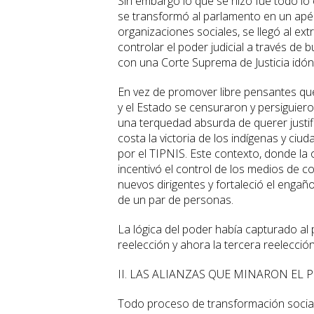
Sin embargo lo que se hizo fue todo lo 
se transformó al parlamento en un apén
organizaciones sociales, se llegó al ext
controlar el poder judicial a través d
con una Corte Suprema de Justicia idóne
En vez de promover libre pensantes que 
y el Estado se censuraron y persiguiero
una terquedad absurda de querer justifi
costa la victoria de los indígenas y ci
por el TIPNIS. Este contexto, donde la 
incentivó el control de los medios de c
nuevos dirigentes y fortaleció el enga
de un par de personas.
La lógica del poder había capturado al
reelección y ahora la tercera reelección
II. LAS ALIANZAS QUE MINARON EL 
Todo proceso de transformación social