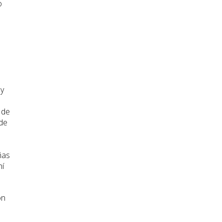
o
 y
 de
 de
s
ñas
hí
on