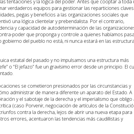
as tentaciones y la lógica del poder. Antes que cooptar a toda
mar verdaderos equipos para gestionar las reparticiones claves
lidades, pegas y beneficios a las organizaciones sociales que
ivó una lógica clientelar y prebendalista. Por el contrario,
encia y capacidad de autodeterminación de las organizacione
contra-poder que proponga y controle a quienes habíamos pas
o gobierno del pueblo no está, ni nunca estará en las estructur
uica estatal del pasado y no impulsamos una estructura más
efe” o “El jefazo” fue un gravísimo error desde un principio. El cu
entado.
ocaciones se cometieron presionados por las circunstancias y
ómo administrar de manera diferente un aparato del Estado. A
ración y el sabotaje de la derecha y el imperialismo que obligo 
ítica (caso Porvenir, negociación de artículos de la Constituci
y triunfos contra la derecha, lejos de abrir una nueva etapa para
stros errores, acentuaron las tendencias más caudillistas y