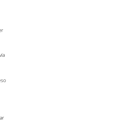
er
d
vía
eso
ar