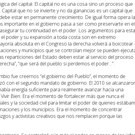
lógica del capital. El capital no es una cosa sino un proceso que
 Capital que no se invierte y no da ganancias es un capital que
ir debe estar en permanente crecimiento. De igual forma opera l
más importante en el gobierno pasa a ser como preservarte en el
asegurar tu continuidad en el poder. Los argumentos para est
 el poder y su expansión a toda costa son en extremo
mayoría absoluta en el Congreso la derecha volverá a boicotear 
naciones y municipios que se controlan mejor se pueden ejecut
otras reparticiones del Estado deben estar al servicio del proceso
erecha”, “que será del pueblo si perdemos el poder…”.
ambio fue creernos “el gobierno del Pueblo”, el momento de
zó con el segundo mandato de gobierno. El 2010 se alcanzaro
había energía suficiente para realmente avanzar hacia una
 Vivir Bien. Era el momento de fortalecer más que nunca el
les y la sociedad civil para limitar el poder de quienes estába
ernaciones y los municipios. Era el momento de concentrar
zgos y activistas creativos que nos remplacen porque las