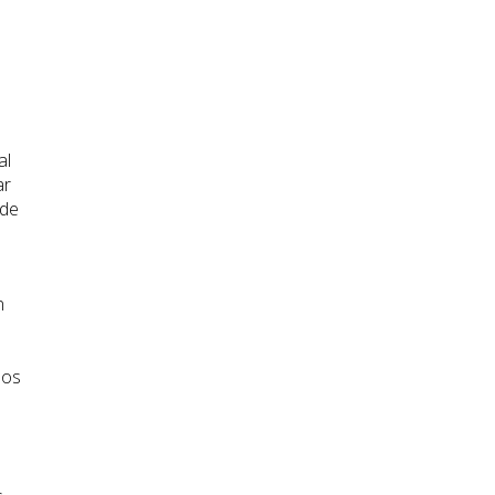
a
a
al
ar
 de
n
mos