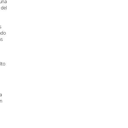
 una
 del
s
ado
as
lto
a
ón