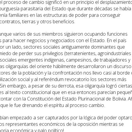
 el proceso de cambio significó en un principio el desplazamient
burguesía parasitaria del Estado que durante décadas se había
nía familiares en las estructuras de poder para conseguir
contratos, tierras y otros beneficios.
aunque varios de sus miembros siguieron ocupando funciones
s para hacer negocios y negociados con el Estado. En el país
or un lado, sectores sociales antiguamente dominantes que
edo de perder sus privilegios (terratenientes, agroindustriales
 sociales emergentes indígenas, campesinos, de trabajadores y
as oligarquías del oriente hábilmente desarrollaron un discurso
res de la población y la confrontación nos llevo casi al borde
movilización social y al referéndum revocatorio los sectores más
in embargo, a pesar de su derrota, esa oligarquía logró cierta
ones al texto constitucional que en esa entonces parecían peque
contar con la Constitución del Estado Plurinacional de Bolivia. A
que le fue drenando el espíritu al proceso cambio.
abían empezado a ser capturados por la lógica del poder optar
los representantes económicos de la oposición mientras se
horia económica y palo político!