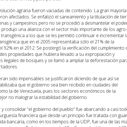
evolución agraria fueron vaciadas de contenido. La gran mayoría
ron afectados. Se enfatizó el saneamiento y la titulación de tie
genas y campesinos pero no se procedió a desmantelar el pode
se produjo una alianza con el sector más importante de los agro-
transgénica a los que se les permitió continuar e incrementar l
ansgénica que en el 2005 representaba sólo el 21% de la
l 92% en el 2012. Se postergó la verificación del cumplimiento 
ndes propiedades que hubiera llevado a su expropiación y
 ilegales de bosques y se llamó a ampliar la deforestación par
rtadores.
ran sido impensables se justificaron diciendo de que así se
iabilizaba que el gobierno sea bien recibido en ciudades del
 como la de Venezuela, pues los sectores económicos de la
jor no malograr la estabilidad del gobierno.
ar y consolidar “el gobierno del pueblo” fue abarcando a casi to
rguesía financiera que desde un principio fue tratada con gua
rida bancaria, como en los tiempos de la UDP, fue una de las m