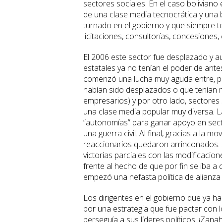
sectores sociales. En el caso boliviano
de una clase media tecnocrática y una 
turnado en el gobierno y que siempre te
licitaciones, consultorías, concesiones, 
El 2006 este sector fue desplazado y 
estatales ya no tenían el poder de ante
comenzó una lucha muy aguda entre, p
habían sido desplazados o que tenían mi
empresarios) y por otro lado, sectores
una clase media popular muy diversa. L
“autonomías” para ganar apoyo en secto
una guerra civil. Al final, gracias a la 
reaccionarios quedaron arrinconados. S
victorias parciales con las modificaci
frente al hecho de que por fin se iba a 
empezó una nefasta política de alianza 
Los dirigentes en el gobierno que ya h
por una estrategia que fue pactar con 
perseguía a sus líderes políticos. ¡Zana