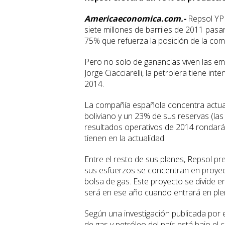
Americaeconomica.com.-
Repsol YP
siete millones de barriles de 2011 pasa
75% que refuerza la posición de la comp
Pero no solo de ganancias viven las emp
Jorge Ciacciarelli, la petrolera tiene in
2014.
La compañía española concentra actual
boliviano y un 23% de sus reservas (las
resultados operativos de 2014 rondarán
tienen en la actualidad.
Entre el resto de sus planes, Repsol pr
sus esfuerzos se concentran en proye
bolsa de gas. Este proyecto se divide 
será en ese año cuando entrará en plen
Según una investigación publicada por 
de gas y petróleo del país está bajo el 