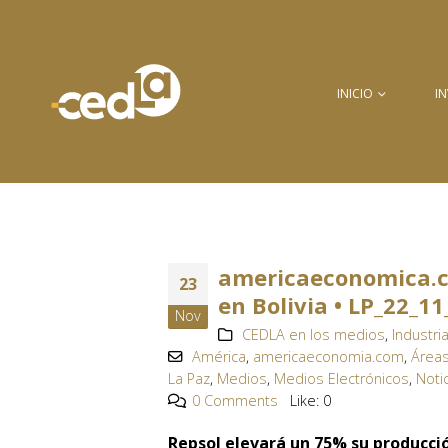
INICIO
I
americaeconomica.co
23
en Bolivia • LP_22_11
Nov
CEDLA en los medios
,
Industri
América
,
americaeconomia.com
,
Área
La Paz
,
Medios
,
Medios Electrónicos
,
Noti
0 Comments
Like:
0
Repsol elevará un 75% su producció