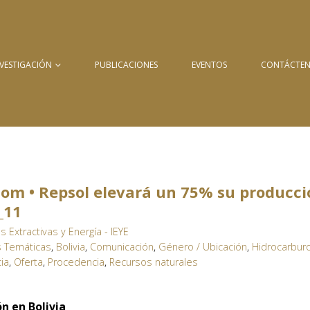
NVESTIGACIÓN
PUBLICACIONES
EVENTOS
CONTÁCTE
m • Repsol elevará un 75% su producci
_11
as Extractivas y Energía - IEYE
s Temáticas
,
Bolivia
,
Comunicación
,
Género / Ubicación
,
Hidrocarbur
cia
,
Oferta
,
Procedencia
,
Recursos naturales
n en Bolivia