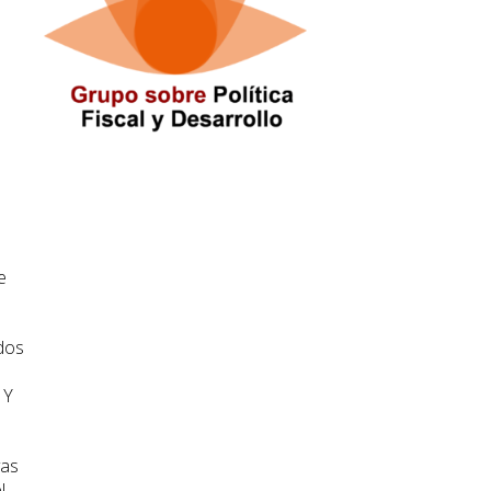
e
odos
 Y
vas
l