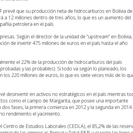
F prevé que su producción neta de hidrocarburos en Bolivia de
rá a 12 millones dentro de tres años, lo que es un aumento del
añía petrolera en el país.
resas. Según el director de la unidad de “upstream” en Bolivia,
tención de invertir 475 millones de euros en el país hasta el año
mente el 22% de la producción de hidrocarburos del país
 probadas y las probables). Si todo va según lo planeado, los
 los 220 millones de euros, lo que es siete veces más de lo qu
evé desinvertir en activos no estratégicos en el país mientras t
ctos como el campo de Margarita, que posee una importante
en dos fases, la primera comienza en 2012 y la segunda en 2014.
o rendimiento el yacimiento.
el Centro de Estudios Laborales (CEDLA), el 85,2% de las reser
control de las empresas Repsol y Total E&P, y el resto las tiene e