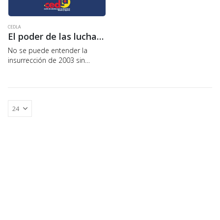
CEDLA
El poder de las luchas sociales
No se puede entender la
insurrección de 2003 sin
comprender la base material
que la engendró, cuyos pilares
se encuentran en: la
colonización de Bolivia, por
parte de los países…