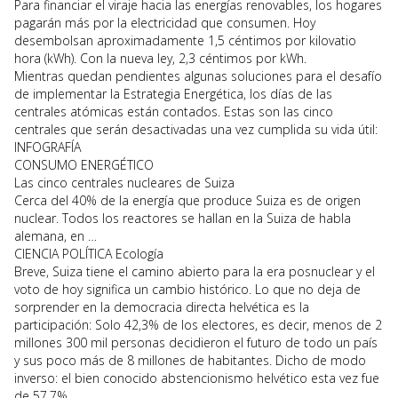
Para financiar el viraje hacia las energías renovables, los hogares
pagarán más por la electricidad que consumen. Hoy
desembolsan aproximadamente 1,5 céntimos por kilovatio
hora (kWh). Con la nueva ley, 2,3 céntimos por kWh.
Mientras quedan pendientes algunas soluciones para el desafío
de implementar la Estrategia Energética, los días de las
centrales atómicas están contados. Estas son las cinco
centrales que serán desactivadas una vez cumplida su vida útil:
INFOGRAFÍA
CONSUMO ENERGÉTICO
Las cinco centrales nucleares de Suiza
Cerca del 40% de la energía que produce Suiza es de origen
nuclear. Todos los reactores se hallan en la Suiza de habla
alemana, en …
CIENCIA POLÍTICA Ecología
Breve, Suiza tiene el camino abierto para la era posnuclear y el
voto de hoy significa un cambio histórico. Lo que no deja de
sorprender en la democracia directa helvética es la
participación: Solo 42,3% de los electores, es decir, menos de 2
millones 300 mil personas decidieron el futuro de todo un país
y sus poco más de 8 millones de habitantes. Dicho de modo
inverso: el bien conocido abstencionismo helvético esta vez fue
de 57,7%.