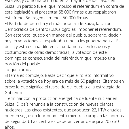
Esta vez, y como ha ocurrido en la mayoría de los casos en
Suiza, un partido fue el que impulsó el referéndum en contra de
esta legislación, al presentar 68 000 firmas que respaldaron
este freno. Se exigen al menos 50 000 firmas.
El Partido de derecha y el más popular de Suiza, la Unión
Democrática de Centro (UDC) logró así imponer el referéndum.
Con este veto, quedó en manos del pueblo, soberano, decidir
hoy en votaciones si respaldaba o no la ley gubernamental. Es
decir, y esta es una diferencia fundamental en los usos y
costumbres de otras democracias, la votación de este
domingo es consecuencia del referéndum que impuso una
porción del pueblo.
Lo que cambia
El tema es complejo. Baste decir que el folleto informativo
sobre la votación de hoy era de más de 60 páginas. Citemos en
breve lo que significa el respaldo del pueblo a la estrategia del
Gobierno:
-Terminar con la producción energética de fuente nuclear en
Suiza. El país renuncia a la construcción de nuevas plantas
nucleares. Las cinco existentes, que producen 22,1 TW anuales,
pueden seguir en funcionamiento mientras cumplan las normas
de seguridad. Las centrales deberán cerrar de aquí a 20 o 30
años.