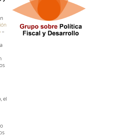
en
ión
o
–
 a
n
ios
, el
go
cos