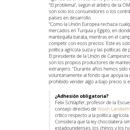
“El problema”, según el árbitro de la O
son solo los consumidores o los contri
países en desarrollo.
“Como la Unión Europea rechaza cualqu
mercados en Turquía y Egipto, en donde
mantequilla barata, mientras en el camp
competir con esos precios. Este es sol
política agrícola suiza y las políticas de
El presidente de la Unión de Campesin
son los propios productores de mantequ
extranjero. “Durante años hemos sido n
voluntariamente al fondo que apoya la 
prohibido vender algo a bajo precio si 
¿Adhesión obligatoria?
Felix Schläpfer, profesor de la Escu
consejo directivo de
Vision Landwirt
crítico respecto a la política agríco
Considera que la ley chocolatera s
estadounidenses, los chinos y los r