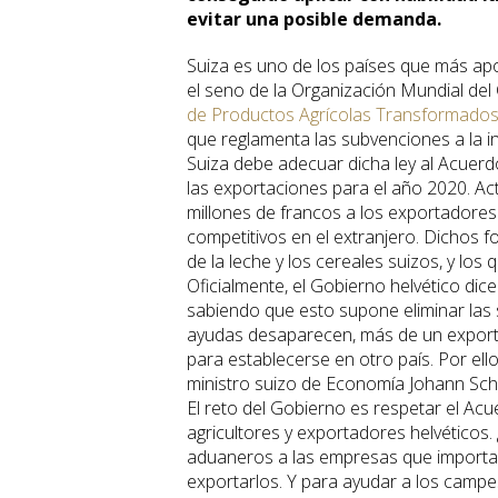
evitar una posible demanda.
Suiza es uno de los países que más apoy
el seno de la Organización Mundial de
de Productos Agrícolas Transformado
que reglamenta las subvenciones a la i
Suiza debe adecuar dicha ley al Acuerd
las exportaciones para el año 2020. A
millones de francos a los exportadore
competitivos en el extranjero. Dichos 
de la leche y los cereales suizos, y los
Oficialmente, el Gobierno helvético dic
sabiendo que esto supone eliminar las 
ayudas desaparecen, más de un export
para establecerse en otro país. Por ello 
ministro suizo de Economía Johann Sc
El reto del Gobierno es respetar el Ac
agricultores y exportadores helvéticos
aduaneros a las empresas que importan
exportarlos. Y para ayudar a los campe