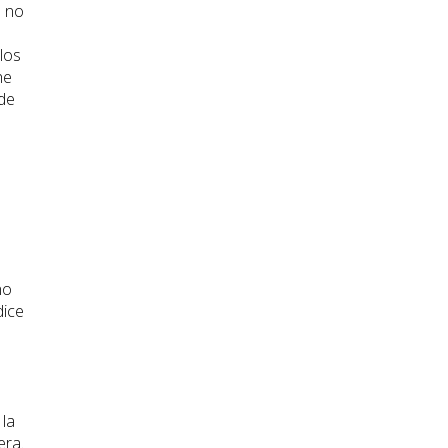
e no
los
he
 de
a
no
dice
 la
era.