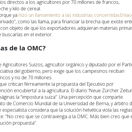
os directos a los agricultores por 70 millones de francos,
che y kilo de cereal.
porque ya
hizo un llamamiento a las industrias concernidas
Enlac
vado”, como las llama, para financiar la brecha que existe ent
es con objeto de que los exportadores adquieran materias prima
 buscarlas en el exterior.
ias de la OMC?
 Agricultores Suizos, agricultor orgánico y diputado por el Part
ciativa del gobierno, pero exige que los campesinos reciban
ncos y no de 70 millones.
e critican férreamente la propuesta del Ejecutivo por
ión encubierta’ a la agricultura. El diario ‘Neue Zürcher Zeitun
áginas la “impostura suiza”. Una percepción que comparte
ituto de Comercio Mundial de la Universidad de Berna, y árbitro 
especialista considera que la solución helvética viola las regla
ce: “No creo que se contravenga a la OMC. Más bien creo que e
lución propuesta”.