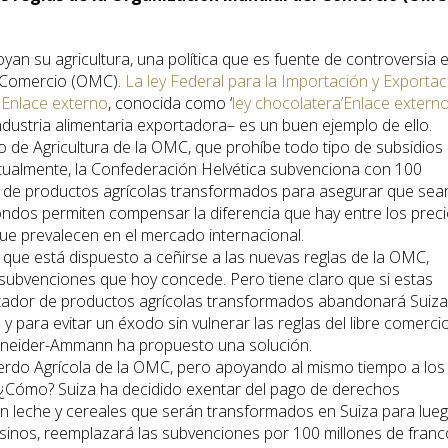
an su agricultura, una política que es fuente de controversia 
l Comercio (OMC).
La ley Federal para la Importación y Exportac
s
Enlace externo
, conocida como ‘
ley chocolatera’
Enlace extern
ndustria alimentaria exportadora– es un buen ejemplo de ello.
o de Agricultura de la OMC, que prohíbe todo tipo de subsidios
ctualmente, la Confederación Helvética subvenciona con 100
s de productos agrícolas transformados para asegurar que sea
fondos permiten compensar la diferencia que hay entre los prec
 que prevalecen en el mercado internacional.
e que está dispuesto a ceñirse a las nuevas reglas de la OMC,
subvenciones que hoy concede. Pero tiene claro que si estas
ador de productos agrícolas transformados abandonará Suiza
y para evitar un éxodo sin vulnerar las reglas del libre comercio
hneider-Ammann ha propuesto una solución.
uerdo Agrícola de la OMC, pero apoyando al mismo tiempo a los
. ¿Cómo? Suiza ha decidido exentar del pago de derechos
 leche y cereales que serán transformados en Suiza para lue
sinos, reemplazará las subvenciones por 100 millones de fran