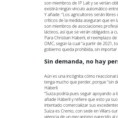
son miembros de IP Lait y se verían obl
existirá ningún vínculo automático entr
Y añade: “Los agricultores serán libres 
críticos de la medida aseguran que en l
son miembros de asociaciones profesio
lácteos, así que se verán obligados a 
Para Christian Häberli, el reemplazo de 
OMC, según la cual “a partir de 2021, 
gobierno queda prohibida, sin importar 
Sin demanda, no hay per
Aún es una incógnita cómo reaccionará
tenga mucho que perder, porque “sin d
Häberli.
“Suiza podría pues seguir apoyando a l
añade Häberli y refiere que esto ya suc
intentado comercializar sus excedentes
Suiza es Cremo, con sede en Villars-sur
vigencia de un mecanismo parecido al q