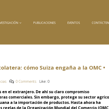
NVESTIGACIÓN
PUBLICACIONES
EVENTOS
CONTÁCTE
colatera: cómo Suiza engaña a la OMC •
icias
0 Comments
Like:
0
 en el extranjero. De ahí su claro compromiso
reras comerciales. Sin embargo, protege su sector agríco
uana a la importación de productos. Hasta ahora ha
as reglas de la Organización Mundial del Comercio (OMC