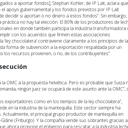
igados a aportar fondos], Stephan Kohler, de IP Lait, aclara qu
e el apoyo gubernamental y los fondos previstos por IP Lait.
de decidir si aportan o no dinero a estos fondos”. Sin embargo, 
a práctica no hay tal elección. El 80% de los productores de lec
nales en donde también participa la industria transformadora
cumplir con los acuerdos que firmen estas asociaciones.
la ‘ley chocolatera’ contraviene claramente a los principios de l
toda forma de subvención a la exportación respaldada por un
si los recursos provienen, o no, de los contribuyentes”.
secución
 la OMC a la propuesta helvética. Pero es probable que Suiza 
emanda, ningún juez se ocupará de este asunto ante la OMC”, 
os exportadores como en los tiempos de la ley chocolatera”,
ede en la industria de la mantequilla. Este sector siempre ha
. Actualmente, el principal grupo productor de mantequilla en
-Glâne (Friburgo). Y la compañía vende sus sobrantes gracias a
ue ahora propone el gobierno para rescatar a la industria lech