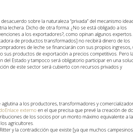
en desacuerdo sobre la naturaleza “privada” del mecanismo idea
tria lechera. Dicho de otra forma: ¿No se está obligado a los
bvenciones a los exportadores?, como opinan algunos expertos.
rtadora de productos transformados] no recibirá dinero de los
compradores de leche se financiarán con sus propios ingresos,
do sus productos de exportación a precios competitivos. Pero l
 del Estado y tampoco será obligatorio participar en una solu
iación de este sector será cubierto con recursos privados y
que aglutina a los productores, transformadores y comercializado
do
Enlace externo
en el que precisa que prevé la creación de d
ribuciones de los socios por un monto máximo equivalente a l
os agricultores.
Ritter y la contradicción que existe [ya que muchos campesinos