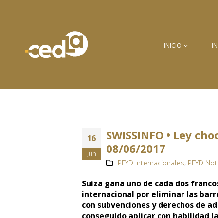
INICIO
I
SWISSINFO • Ley cho
16
08/06/2017
Jun
PFYD Internacionales
,
PFYD Not
Suiza gana uno de cada dos francos
internacional por eliminar las bar
con subvenciones y derechos de ad
conseguido aplicar con habilidad l