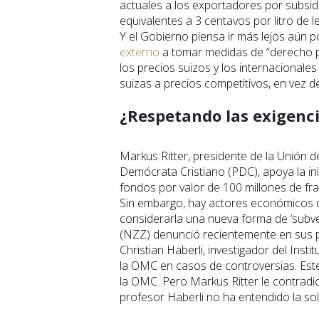
actuales a los exportadores por subsidi
equivalentes a 3 centavos por litro de le
Y el Gobierno piensa ir más lejos aún 
externo
a tomar medidas de “derecho pri
los precios suizos y los internacional
suizas a precios competitivos, en vez de
¿Respetando las exigenc
Markus Ritter, presidente de la Unión de
Demócrata Cristiano (PDC), apoya la ini
fondos por valor de 100 millones de fra
Sin embargo, hay actores económicos qu
considerarla una nueva forma de ‘subvenc
(NZZ) denunció recientemente en sus p
Christian Häberli, investigador del Inst
la OMC en casos de controversias. Este 
la OMC. Pero Markus Ritter le contradi
profesor Häberli no ha entendido la so