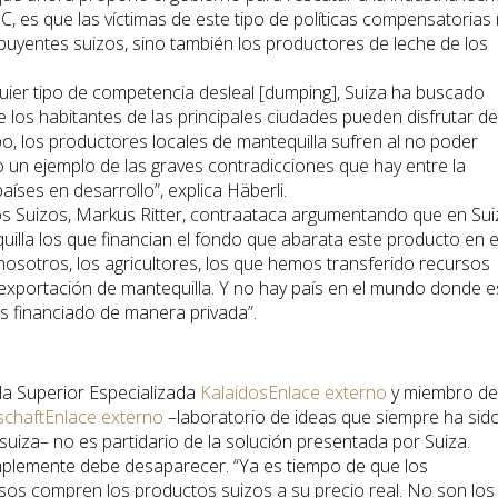
MC, es que las víctimas de este tipo de políticas compensatorias
buyentes suizos, sino también los productores de leche de los
ier tipo de competencia desleal [dumping], Suiza ha buscado
 los habitantes de las principales ciudades pueden disfrutar de
o, los productores locales de mantequilla sufren al no poder
o un ejemplo de las graves contradicciones que hay entre la
 países en desarrollo”, explica Häberli.
os Suizos, Markus Ritter, contraataca argumentando que en Sui
illa los que financian el fondo que abarata este producto en e
osotros, los agricultores, los que hemos transferido recursos
exportación de mantequilla. Y no hay país en el mundo donde e
es financiado de manera privada”.
ela Superior Especializada
Kalaidos
Enlace externo
y miembro de
schaft
Enlace externo
–laboratorio de ideas que siempre ha sid
la suiza– no es partidario de la solución presentada por Suiza.
implemente debe desaparecer. “Ya es tiempo de que los
usos compren los productos suizos a su precio real. No son los