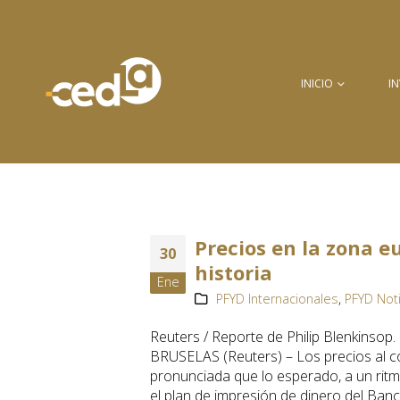
INICIO
I
Precios en la zona e
30
historia
Ene
PFYD Internacionales
,
PFYD Not
Reuters / Reporte de Philip Blenkinsop
BRUSELAS (Reuters) – Los precios al 
pronunciada que lo esperado, a un ritmo
el plan de impresión de dinero del Ban