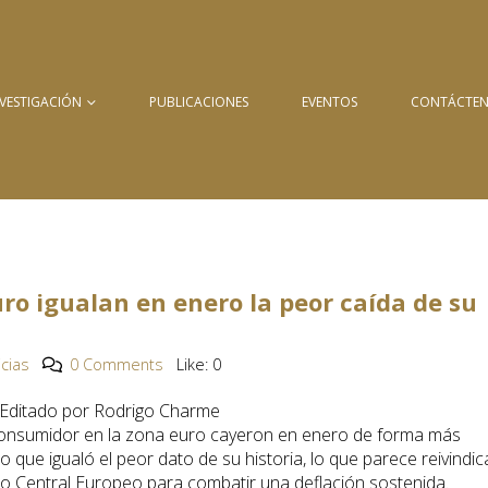
NVESTIGACIÓN
PUBLICACIONES
EVENTOS
CONTÁCTE
uro igualan en enero la peor caída de su
icias
0 Comments
Like:
0
. Editado por Rodrigo Charme
consumidor en la zona euro cayeron en enero de forma más
 que igualó el peor dato de su historia, lo que parece reivindic
co Central Europeo para combatir una deflación sostenida.