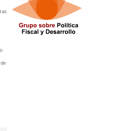
n
tras
to
 de