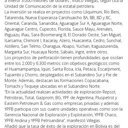
a invertir 3.000 millones de dólares”, indicó Villegas, según cita la
Unidad de Comunicación de la estatal petrolera.
La inversión se realiza en proyectos como Lliquimuni, Río Beni,
Tatarenda, Nueva Esperanza Carohuaicho 8A, 8B, 8D y 8C,
Oriental, Caranda, Sanandita, Aguaragüe Sur A, Aguarague Norte,
Aguarague Centro, Cupecito, Florida, Sauce Mayu, Arenales,
Iñiguazu, Iñau, Sara Boomerang III, El Dorado Oeste, San Miguel,
Isarsama, Chimoré I, Itacaray, Azero, Huacareta, Cedro, Sunchal,
Astillero, San Telmo, Charagua, Abapo, Yuchan, Itaguazurenda,
Margarita Sur, Huacaya Norte, Sábalo, Ingre, entre otros.
Los proyectos de perforación tienen profundidades que oscilan
entre los 2.000 y 6.300 metros con objetivos geológicos como
el Huamampampa, Iquiri, Santa Rosa, Icla, Petaca, Escarpment,
Tupambi y Chorro, desplegados en el Subandino Sur y Pie de
Monte. Además, destacan las formaciones Copacabana,
Tomachi y Tequeje ubicadas en el Subandino Norte.
“En la actualidad realizan actividades de exploración Repsol,
Petrobras, Total, Gazprom, BG, YPF de Argentina, Pluspetrol y
Eastern Petroleum & Gas como empresas privadas y además
YPFB participa con sus cuatro unidades operativas como son la
Gerencia Nacional de Exploración y Explotación, YPFB Chaco,
YPFB Andina y YPFB Petroandina”, manifestó Villegas.
Añadió que la tasa de éxito de la exploración en Bolivia es del