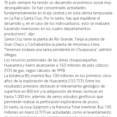
“El país siempre ha tenido un desarrollo económico-social muy
desequilibrado. Se han concentrado actividades
fundamentalmente en el eje central y en esta última temporada
en La Paz y Santa Cruz. Por lo tanto, hay que equilibrar el
desarrollo y, en el caso de los hidrocarburos, esto se realizará
haciendo inversiones en los cuatro departamentos
productores”, dijo.
Santa Cruz tiene la planta de Río Grande, Tarija la planta de
Gran Chaco y Cochabamba la planta de Amoniaco-Urea.
“Tenemos todavía una tarea pendiente en Chuquisaca”, admitió
Villegas.
Los recursos potenciales de las áreas chuquisaqueñas
Huacareta y Azero alcanzarían a 16,5 trillones de pies cúbicos
(TCF) de gas, según cálculos de YPFB.
La británica BG invertirá $us 100 millones en los primeros cinco
años de la exploración de Huacareta (13,5 TCF). Entre los
resultados previstos destacan el relevamiento geológico de
superficie en 800 km y la adquisición de líneas sísmicas en
hasta 1.000 km, además de varios estudios geofísicos que
permitirán realizar la perforación exploratoria de pozos.
En tanto, la rusa Gazprom y la francesa Total invertirán $us 130
millones en Azero (3 TCF) en actividades como el levantamiento