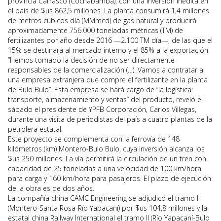
provincia Carrasco (Cochabamba), con una inversión inédita en
el país de $us 862,5 millones. La planta consumirá 1,4 millones
de metros cúbicos día (MMmcd) de gas natural y producirá
aproximadamente 756.000 toneladas métricas (TM) de
fertilizantes por año desde 2016 —2.100 TM día—, de las que el
15% se destinará al mercado interno y el 85% a la exportación.
“Hemos tomado la decisión de no ser directamente
responsables de la comercialización (…). Vamos a contratar a
una empresa extranjera que compre el fertilizante en la planta
de Bulo Bulo”. Esta empresa se hará cargo de “la logística:
transporte, almacenamiento y ventas” del producto, reveló el
sábado el presidente de YPFB Corporación, Carlos Villegas,
durante una visita de periodistas del país a cuatro plantas de la
petrolera estatal.
Este proyecto se complementa con la ferrovía de 148
kilómetros (km) Montero-Bulo Bulo, cuya inversión alcanza los
$us 250 millones. La vía permitirá la circulación de un tren con
capacidad de 25 toneladas a una velocidad de 100 km/hora
para carga y 160 km/hora para pasajeros. El plazo de ejecución
de la obra es de dos años.
La compañía china CAMC Engineering se adjudicó el tramo I
(Montero-Santa Rosa-Río Yapacaní) por $us 104,8 millones y la
estatal china Railway International el tramo II (Río Yapacaní-Bulo