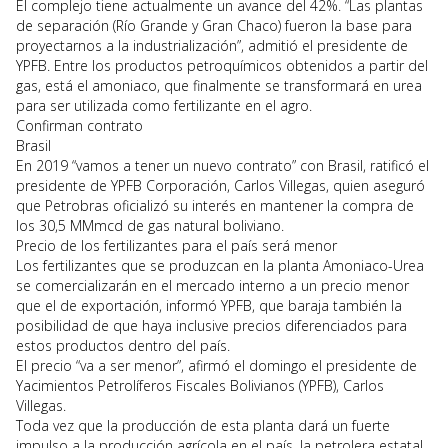
El complejo tiene actualmente un avance del 42%. “Las plantas
de separación (Río Grande y Gran Chaco) fueron la base para
proyectarnos a la industrialización”, admitió el presidente de
YPFB. Entre los productos petroquímicos obtenidos a partir del
gas, está el amoniaco, que finalmente se transformará en urea
para ser utilizada como fertilizante en el agro.
Confirman contrato
Brasil
En 2019 “vamos a tener un nuevo contrato” con Brasil, ratificó el
presidente de YPFB Corporación, Carlos Villegas, quien aseguró
que Petrobras oficializó su interés en mantener la compra de
los 30,5 MMmcd de gas natural boliviano.
Precio de los fertilizantes para el país será menor
Los fertilizantes que se produzcan en la planta Amoniaco-Urea
se comercializarán en el mercado interno a un precio menor
que el de exportación, informó YPFB, que baraja también la
posibilidad de que haya inclusive precios diferenciados para
estos productos dentro del país.
El precio “va a ser menor”, afirmó el domingo el presidente de
Yacimientos Petrolíferos Fiscales Bolivianos (YPFB), Carlos
Villegas.
Toda vez que la producción de esta planta dará un fuerte
impulso a la producción agrícola en el país, la petrolera estatal