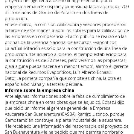
proyecto de ingeniería a diseño final, presentado por la
empresa alemana Ercosplan y dimensionada para producir 700
mil toneladas de Cloruro de Potasio en dos líneas de
producción.
En ese marco, la comisión calificadora y veedores procedieron
la tarde de este martes a abrir los sobres para la calificación de
las empresas en competencia. El acto público se realizó en las
oficinas de la Gerencia Nacional de Recursos Evaporíticos.
La actual licitación es sólo para la construcción de una línea de
producción. “De acuerdo al diseño, el tiempo establecido para
la construcción es de 32 meses, pero veremos las propuestas,
ojalá alguna pueda hacerla en menor tiempo”, afirmó el gerente
nacional de Recursos Evaporíticos, Luís Alberto Echazú.
Dato: La primera compañía que compite es china, la otra es
española-boliviana y la tercera, peruana.
Informe sobre la empresa China
Ante algunas informaciones sobre la falta de cumplimiento de
la empresa china en otras obras que se adjudicó, Echazú dijo
que pidió un informe al gerente general de la Empresa
Azucarera San Buenaventura (EASBA), Ramiro Lizondo, porque
Camc también construye la planta industrial de la azucarera.
“He recabado una información del responsable del proyecto de
San Buenaventura y le he pedido que me permita nombrarlo