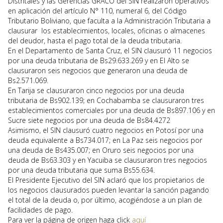
Distritales y las Gerencias GRACO del SIN realizaron operativos
en aplicación del artículo N° 110, numeral 6, del Código
Tributario Boliviano, que faculta a la Administración Tributaria a
clausurar los establecimientos, locales, oficinas o almacenes
del deudor, hasta el pago total de la deuda tributaria.
En el Departamento de Santa Cruz, el SIN clausuró 11 negocios
por una deuda tributaria de Bs29.633.269 y en El Alto se
clausuraron seis negocios que generaron una deuda de
Bs2.571.069.
En Tarija se clausuraron cinco negocios por una deuda
tributaria de Bs902.139; en Cochabamba se clausuraron tres
establecimientos comerciales por una deuda de Bs897.106 y en
Sucre siete negocios por una deuda de Bs84.4272
Asimismo, el SIN clausuró cuatro negocios en Potosí por una
deuda equivalente a Bs734.017; en La Paz seis negocios por
una deuda de Bs435.007; en Oruro seis negocios por una
deuda de Bs63.303 y en Yacuiba se clausuraron tres negocios
por una deuda tributaria que suma Bs55.634.
El Presidente Ejecutivo del SIN aclaró que los propietarios de
los negocios clausurados pueden levantar la sanción pagando
el total de la deuda o, por último, acogiéndose a un plan de
facilidades de pago.
Para ver la página de origen haga click
aquí