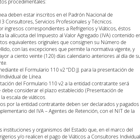
ctos procedimentales:
nea deben estar inscritos en el Padrón Nacional de
13 Consultores, Servicios Profesionales y Técnicos.
 ingresos correspondientes a Refrigerios y Viáticos, éstos
 la alícuota del Impuesto al Valor Agregado (IVA) contenido 
ntos equivalentes originales que consignen su Número de
ellido, con las excepciones que permite la normativa vigente, y
or a ciento veinte (120) días calendario anteriores al día de s
nte.
ediante el Formulario 110 v2 “DD.JJ. para la presentación de
Individual de Línea.
ntación del Formulario 110 v2 a la entidad contratante será
e debe considerar el plazo establecido (Presentación de
a escala de viáticos.
os por la entidad contratante deben ser declarados y pagados
plementario del IVA – Agentes de Retención, con el NIT de la
as instituciones y organismos del Estado que, en el marco del
rigerios y/o realicen el pago de Viáticos a Consultores Individua