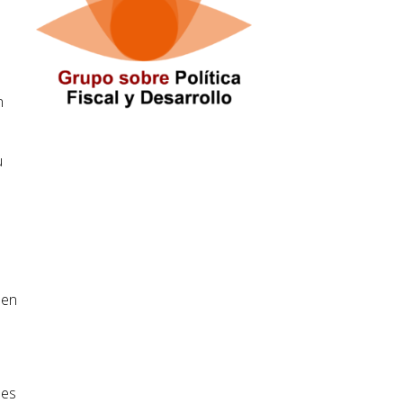
en
u
 en
les