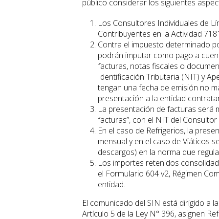
público considerar los siguientes aspe
Los Consultores Individuales de Lí
Contribuyentes en la Actividad 718
Contra el impuesto determinado por
podrán imputar como pago a cuenta
facturas, notas fiscales o docume
Identificación Tributaria (NIT) y Ap
tengan una fecha de emisión no may
presentación a la entidad contrata
La presentación de facturas será m
facturas”, con el NIT del Consultor 
En el caso de Refrigerios, la prese
mensual y en el caso de Viáticos s
descargos) en la norma que regula l
Los importes retenidos consolidad
el Formulario 604 v2, Régimen Com
entidad.
El comunicado del SIN está dirigido a l
Artículo 5 de la Ley N° 396, asignen Ref