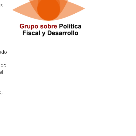
os
zado
ado
el
s
o,