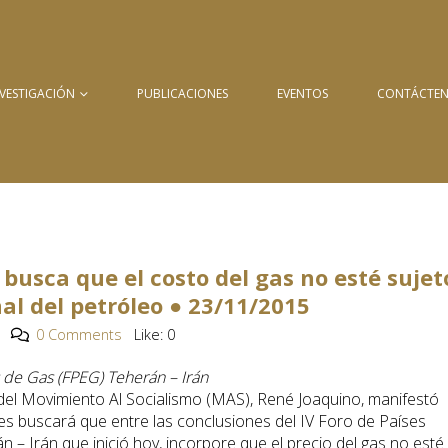
NVESTIGACIÓN
PUBLICACIONES
EVENTOS
CONTÁCTE
busca que el costo del gas no esté sujet
nal del petróleo ● 23/11/2015
0 Comments
Like:
0
 de Gas (FPEG) Teherán – Irán
del Movimiento Al Socialismo (MAS), René Joaquino, manifestó
es buscará que entre las conclusiones del IV Foro de Países
– Irán que inició hoy, incorpore que el precio del gas no esté