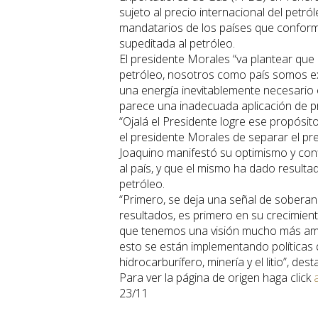
sujeto al precio internacional del petról
mandatarios de los países que conforma
supeditada al petróleo.
El presidente Morales “va plantear que e
petróleo, nosotros como país somos ex
una energía inevitablemente necesario 
parece una inadecuada aplicación de pr
“Ojalá el Presidente logre ese propósi
el presidente Morales de separar el preci
Joaquino manifestó su optimismo y conf
al país, y que el mismo ha dado resultad
petróleo.
“Primero, se deja una señal de soberan
resultados, es primero en su crecimie
que tenemos una visión mucho más amp
esto se están implementando políticas 
hidrocarburífero, minería y el litio”, des
Para ver la página de origen haga click
23/11