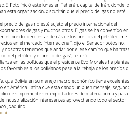
eo.El Foto inició este lunes en Teherán, capital de Irán, donde l
n esta organización, discutirán que el precio del gas no esté
l precio del gas no esté sujeto al precio internacional del
portadores de gas y muchos otros. El gas se ha convertido en
en el mundo, pero estar detrás de los precios del petróleo, me
ecios en el mercado internacional”, dijo el Senador potosino.
to y nosotros tenemos que andar por el ese camino que ha tra
o del petróleo y el precio del gas”, reiteró.
ianza en las políticas que el presidente Evo Morales ha plante
os favorables a los bolivianos pese a la rebaja de los precios d
ía, que Bolivia en su manejo macro económico tiene excelente
nto en América Latina que está dando un buen mensaje; segund
lio de simplemente ser exportadores de materia prima y para
de industrialización interesantes aprovechando todo el sector
tacó Joaquino.
aquí.