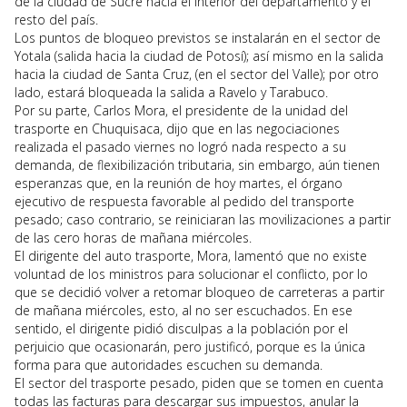
de la ciudad de Sucre hacia el interior del departamento y el
resto del país.
Los puntos de bloqueo previstos se instalarán en el sector de
Yotala (salida hacia la ciudad de Potosí); así mismo en la salida
hacia la ciudad de Santa Cruz, (en el sector del Valle); por otro
lado, estará bloqueada la salida a Ravelo y Tarabuco.
Por su parte, Carlos Mora, el presidente de la unidad del
trasporte en Chuquisaca, dijo que en las negociaciones
realizada el pasado viernes no logró nada respecto a su
demanda, de flexibilización tributaria, sin embargo, aún tienen
esperanzas que, en la reunión de hoy martes, el órgano
ejecutivo de respuesta favorable al pedido del transporte
pesado; caso contrario, se reiniciaran las movilizaciones a partir
de las cero horas de mañana miércoles.
El dirigente del auto trasporte, Mora, lamentó que no existe
voluntad de los ministros para solucionar el conflicto, por lo
que se decidió volver a retomar bloqueo de carreteras a partir
de mañana miércoles, esto, al no ser escuchados. En ese
sentido, el dirigente pidió disculpas a la población por el
perjuicio que ocasionarán, pero justificó, porque es la única
forma para que autoridades escuchen su demanda.
El sector del trasporte pesado, piden que se tomen en cuenta
todas las facturas para descargar sus impuestos, anular la