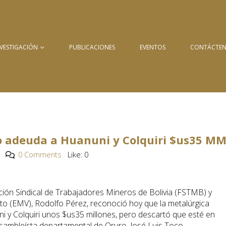
NVESTIGACIÓN
PUBLICACIONES
EVENTOS
CONTÁCTE
o adeuda a Huanuni y Colquiri $us35 M
0 Comments
Like:
0
ación Sindical de Trabajadores Mineros de Bolivia (FSTMB) y
to (EMV), Rodolfo Pérez, reconoció hoy que la metalúrgica
 y Colquiri unos $us35 millones, pero descartó que esté en
sambleísta departamental de Oruro, José Luis Toco.