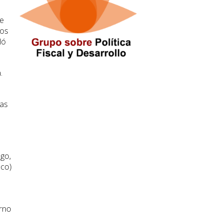
de
ros
ló
.
das
ago,
oco)
orno