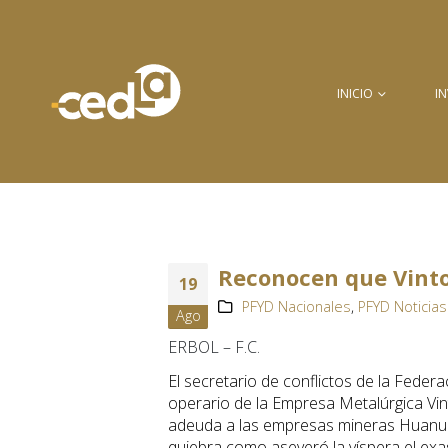
INICIO
I
Reconocen que Vint
19
PFYD Nacionales
,
PFYD Noticias
Ago
ERBOL – F.C.
El secretario de conflictos de la Feder
operario de la Empresa Metalúrgica Vin
adeuda a las empresas mineras Huanuni
quiebra como aseveró la víspera el exa