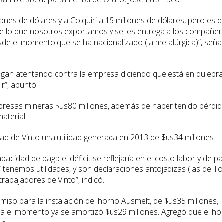
nes de dólares y a Colquiri a 15 millones de dólares, pero es 
 de lo que nosotros exportamos y se les entrega a los compañe
esde el momento que se ha nacionalizado (la metalúrgica)”, seña
 sigan atentando contra la empresa diciendo que está en quiebra
r”, apuntó.
presas mineras $us80 millones, además de haber tenido pérdi
aterial.
dad de Vinto una utilidad generada en 2013 de $us34 millones.
pacidad de pago el déficit se reflejaría en el costo labor y de p
tenemos utilidades, y son declaraciones antojadizas (las de T
trabajadores de Vinto”, indicó.
omiso para la instalación del horno Ausmelt, de $us35 millones,
asta el momento ya se amortizó $us29 millones. Agregó que el h