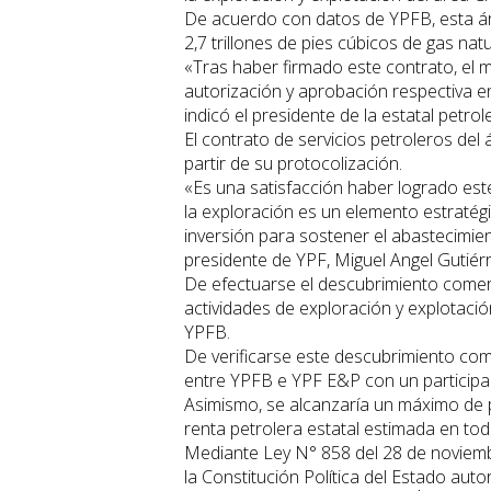
De acuerdo con datos de YPFB, esta ár
2,7 trillones de pies cúbicos de gas nat
«Tras haber firmado este contrato, el m
autorización y aprobación respectiva en 
indicó el presidente de la estatal petrol
El contrato de servicios petroleros d
partir de su protocolización.
«Es una satisfacción haber logrado es
la exploración es un elemento estratég
inversión para sostener el abastecimien
presidente de YPF, Miguel Angel Gutiérr
De efectuarse el descubrimiento comerc
actividades de exploración y explotac
YPFB.
De verificarse este descubrimiento co
entre YPFB e YPF E&P con un participa
Asimismo, se alcanzaría un máximo de p
renta petrolera estatal estimada en tod
Mediante Ley N° 858 del 28 de noviembr
la Constitución Política del Estado auto