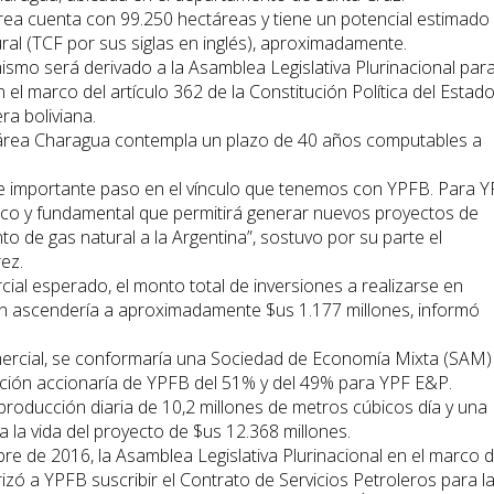
ea cuenta con 99.250 hectáreas y tiene un potencial estimado
ural (TCF por sus siglas en inglés), aproximadamente.
ismo será derivado a la Asamblea Legislativa Plurinacional par
el marco del artículo 362 de la Constitución Política del Estado
era boliviana.
el área Charagua contempla un plazo de 40 años computables a
te importante paso en el vínculo que tenemos con YPFB. Para 
ico y fundamental que permitirá generar nuevos proyectos de
to de gas natural a la Argentina”, sostuvo por su parte el
ez.
ial esperado, el monto total de inversiones a realizarse en
ión ascendería a aproximadamente $us 1.177 millones, informó
mercial, se conformaría una Sociedad de Economía Mixta (SAM)
ción accionaría de YPFB del 51% y del 49% para YPF E&P.
roducción diaria de 10,2 millones de metros cúbicos día y una
a la vida del proyecto de $us 12.368 millones.
e de 2016, la Asamblea Legislativa Plurinacional en el marco 
rizó a YPFB suscribir el Contrato de Servicios Petroleros para l