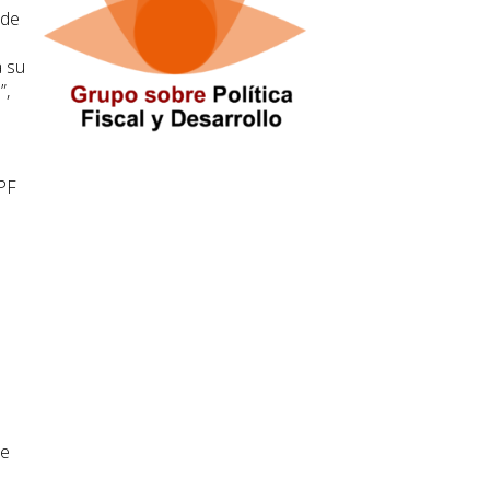
 de
a su
”,
YPF
de
a