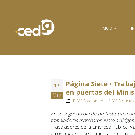
INICIO
I
Página Siete • Trab
17
en puertas del Minis
May
PFYD Nacionales
,
PFYD Noticias
En su segundo día de protesta, tras con
trabajadores marcharon junto a dirigent
Trabajadores de la Empresa Pública Nac
otros textos gubernamentales en frente