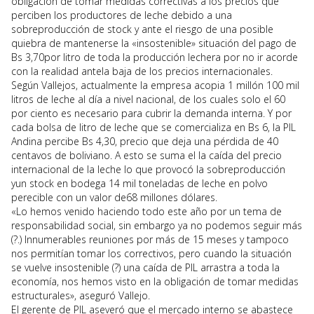
obligación de tomar medidas correctivas a los precios que
perciben los productores de leche debido a una
sobreproducción de stock y ante el riesgo de una posible
quiebra de mantenerse la «insostenible» situación del pago de
Bs 3,70por litro de toda la producción lechera por no ir acorde
con la realidad antela baja de los precios internacionales.
Según Vallejos, actualmente la empresa acopia 1 millón 100 mil
litros de leche al día a nivel nacional, de los cuales solo el 60
por ciento es necesario para cubrir la demanda interna. Y por
cada bolsa de litro de leche que se comercializa en Bs 6, la PIL
Andina percibe Bs 4,30, precio que deja una pérdida de 40
centavos de boliviano. A esto se suma el la caída del precio
internacional de la leche lo que provocó la sobreproducción
yun stock en bodega 14 mil toneladas de leche en polvo
perecible con un valor de68 millones dólares.
«Lo hemos venido haciendo todo este año por un tema de
responsabilidad social, sin embargo ya no podemos seguir más
(?.) Innumerables reuniones por más de 15 meses y tampoco
nos permitían tomar los correctivos, pero cuando la situación
se vuelve insostenible (?) una caída de PIL arrastra a toda la
economía, nos hemos visto en la obligación de tomar medidas
estructurales», aseguró Vallejo.
El gerente de PIL aseveró que el mercado interno se abastece