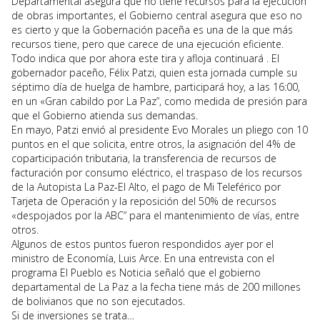
Departamental asegura que no tiene recursos para la ejecución
de obras importantes, el Gobierno central asegura que eso no
es cierto y que la Gobernación paceña es una de la que más
recursos tiene, pero que carece de una ejecución eficiente.
Todo indica que por ahora este tira y afloja continuará . El
gobernador paceño, Félix Patzi, quien esta jornada cumple su
séptimo día de huelga de hambre, participará hoy, a las 16:00,
en un «Gran cabildo por La Paz”, como medida de presión para
que el Gobierno atienda sus demandas.
En mayo, Patzi envió al presidente Evo Morales un pliego con 10
puntos en el que solicita, entre otros, la asignación del 4% de
coparticipación tributaria, la transferencia de recursos de
facturación por consumo eléctrico, el traspaso de los recursos
de la Autopista La Paz-El Alto, el pago de Mi Teleférico por
Tarjeta de Operación y la reposición del 50% de recursos
«despojados por la ABC” para el mantenimiento de vías, entre
otros.
Algunos de estos puntos fueron respondidos ayer por el
ministro de Economía, Luis Arce. En una entrevista con el
programa El Pueblo es Noticia señaló que el gobierno
departamental de La Paz a la fecha tiene más de 200 millones
de bolivianos que no son ejecutados.
Si de inversiones se trata…