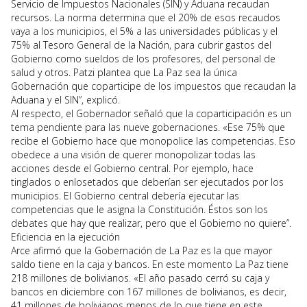
Servicio de Impuestos Nacionales (SIN) y Aduana recaudan
recursos. La norma determina que el 20% de esos recaudos
vaya a los municipios, el 5% a las universidades públicas y el
75% al Tesoro General de la Nación, para cubrir gastos del
Gobierno como sueldos de los profesores, del personal de
salud y otros. Patzi plantea que La Paz sea la única
Gobernación que coparticipe de los impuestos que recaudan la
Aduana y el SIN”, explicó.
Al respecto, el Gobernador señaló que la coparticipación es un
tema pendiente para las nueve gobernaciones. «Ese 75% que
recibe el Gobierno hace que monopolice las competencias. Eso
obedece a una visión de querer monopolizar todas las
acciones desde el Gobierno central. Por ejemplo, hace
tinglados o enlosetados que deberían ser ejecutados por los
municipios. El Gobierno central debería ejecutar las
competencias que le asigna la Constitución. Éstos son los
debates que hay que realizar, pero que el Gobierno no quiere”.
Eficiencia en la ejecución
Arce afirmó que la Gobernación de La Paz es la que mayor
saldo tiene en la caja y bancos. En este momento La Paz tiene
218 millones de bolivianos. «El año pasado cerró su caja y
bancos en diciembre con 167 millones de bolivianos, es decir,
41 millones de bolivianos menos de lo que tiene en este