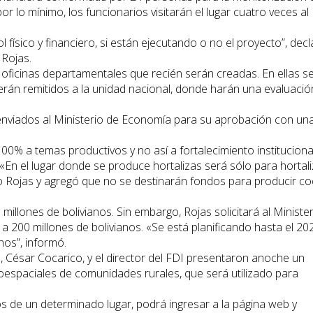
r lo mínimo, los funcionarios visitarán el lugar cuatro veces al
l físico y financiero, si están ejecutando o no el proyecto”, dec
 Rojas.
ficinas departamentales que recién serán creadas. En ellas s
erán remitidos a la unidad nacional, donde harán una evaluació
 enviados al Ministerio de Economía para su aprobación con un
0% a temas productivos y no así a fortalecimiento institucional
«En el lugar donde se produce hortalizas será sólo para hortal
ijo Rojas y agregó que no se destinarán fondos para producir co
millones de bolivianos. Sin embargo, Rojas solicitará al Ministe
 200 millones de bolivianos. «Se está planificando hasta el 20
nos”, informó.
as, César Cocarico, y el director del FDI presentaron anoche un
espaciales de comunidades rurales, que será utilizado para
s de un determinado lugar, podrá ingresar a la página web y