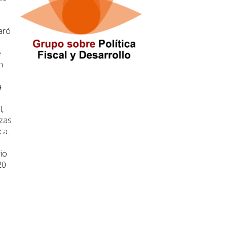
laró
e
n
a
,
izas
ca.
rio
20