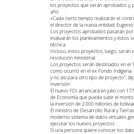
los proyectos que serán aprobados y, po
año.
«Cada cierto tiempo realizarán el contro
el director de la nueva entidad, Eugenio
Los proyectos aprobados pasarán por o
evaluarán los planteamientos y éstos s
técnica.
Incluso, estos proyectos, luego, serán
resolución ministerial.
Los proyectos serán destinados en el 10
como ocurrió en el ex Fondo Indígena. 
y no así para otro tipo de proyecto”, d
Inversión
El nuevo FDI arrancará en julio con 177 
de Economía que pueda subir el monto a
la inversión de 2.000 millones de bolivia
El ministro de Desarrollo Rural y Tierr
moderno sistema de datos virtuales geo
ejecutar los nuevos proyectos.
Si una persona quiere conocer los dato