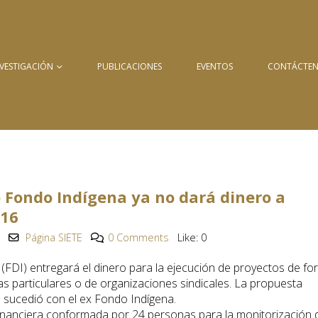
NVESTIGACIÓN
PUBLICACIONES
EVENTOS
CONTÁCTE
 Fondo Indígena ya no dará dinero a
016
Página SIETE
0 Comments
Like:
0
(FDI) entregará el dinero para la ejecución de proyectos de f
as particulares o de organizaciones sindicales. La propuesta
 sucedió con el ex Fondo Indígena.
 financiera conformada por 24 personas para la monitorización 