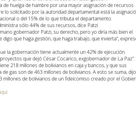
ía de huelga de hambre por una mayor asignación de recursos
 lo solicitado por la autoridad departamental está la asignaci
nacional o del 15% de lo que tributa el departamento.
inistra sólo 44% de sus recursos, dice Patzi
rmano gobernador Patzi, su derecho, pero yo diría más bien el
igo que haga gestión, que haga trabajo, que invierta”, expres
 que la gobernación tiene actualmente un 42% de ejecución
 proyectos que dejó César Cocarico, exgobernador de La Paz”.
iene 218 millones de bolivianos en caja y bancos, y que sus
 de gas son de 463 millones de bolivianos. A esto se suma, dijo
3 millones de bolivianos de un fideicomiso creado por el Gobie
aquí.