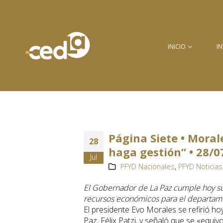
INICIO
I
Página Siete • Moral
28
haga gestión” • 28/0
Jul
PFYD Nacionales
,
PFYD Noticias
El Gobernador de La Paz cumple hoy su
recursos económicos para el departam
El presidente Evo Morales se refirió ho
Paz, Félix Patzi, y señaló que se «equiv