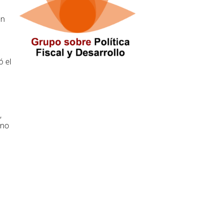
ón
ó el
,
rno