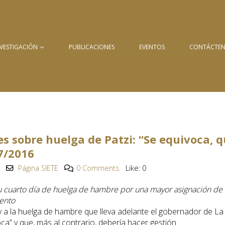
NVESTIGACIÓN
PUBLICACIONES
EVENTOS
CONTÁCTE
es sobre huelga de Patzi: “Se equivoca, 
7/2016
Página SIETE
0 Comments
Like:
0
 cuarto día de huelga de hambre por una mayor asignación de
ento
y a la huelga de hambre que lleva adelante el gobernador de La
oca” y que, más al contrario, debería hacer gestión.