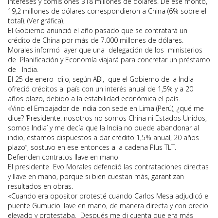
intereses y comisiones 318 millones de dólares. De ese monto,
19,2 millones de dólares correspondieron a China (6% sobre el
total). (Ver gráfica).
El Gobierno anunció el año pasado que se contratará un
crédito de China por más de 7.000 millones de dólares.
Morales informó ayer que una delegación de los ministerios
de Planificación y Economía viajará para concretar un préstamo
de India.
El 25 de enero dijo, según ABI, que el Gobierno de la India
ofreció créditos al país con un interés anual de 1,5% y a 20
años plazo, debido a la estabilidad económica el país.
«Vino el Embajador de India con sede en Lima (Perú), ¿qué me
dice? ‘Presidente: nosotros no somos China ni Estados Unidos,
somos India’ y me decía que la India no puede abandonar al
indio, estamos dispuestos a dar crédito 1,5% anual, 20 años
plazo”, sostuvo en ese entonces a la cadena Plus TLT.
Defienden contratos llave en mano
El presidente Evo Morales defendió las contrataciones directas
y llave en mano, porque si bien cuestan más, garantizan
resultados en obras.
«Cuando era opositor protesté cuando Carlos Mesa adjudicó el
puente Gumucio llave en mano, de manera directa y con precio
elevado y protestaba. Después me di cuenta que era más