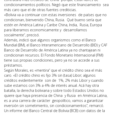
condicionamientos políticos. Negó que este financiamiento sea
más caro que el de otras fuentes crediticias.
«Bolivia va a continuar con estas inversiones de países que no
condicionan, bienvenido China, Rusia. Qué bueno sería que
estén en América Latina y Caribe China, India, Rusia, Europa
para liberarnos economicamente y desarrollarnos
socialmente”, precisó.
Además, indicó que algunos organismos como el Banco
Mundial (BM), el Banco Interamericano de Desarrollo (BID) y CAF
Banco de Desarrollo de América Latina ya no chantajean ni
condicionan recursos. El Fondo Monetario Internacional (FMI)
tiene sus propias condiciones, pero ya no se accede a sus
préstamos.
Según Morales, es «mentira” que el crédito chino sea el más
caro. «El crédito chino es fijo 3% sin (tasa) Libor; algunos
créditos evidentemente son de 1%, 2% más Libor y cuando
sube estamos con 3% a 4% de interés anual. Acá hay otra
batalla, la derecha boliviana y sobre todo Estados Unidos no
quiere que haya presencia de China y Rusia en América Latina,
es a una carrera de carácter geopolítico, vamos a garantizar
inversión sin sometimiento, sin condicionamientos”, remarcó.
Un informe del Banco Central de Bolivia (BCB) con datos de la