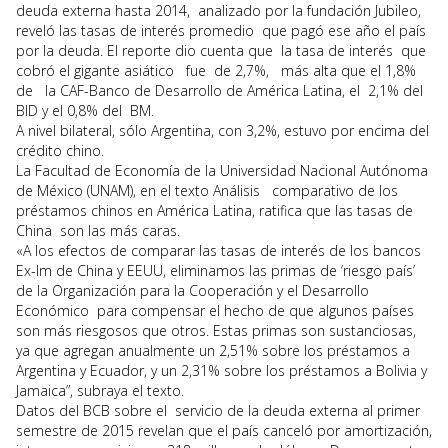
deuda externa hasta 2014, analizado por la fundación Jubileo,
reveló las tasas de interés promedio que pagó ese año el país
por la deuda. El reporte dio cuenta que la tasa de interés que
cobró el gigante asiático fue de 2,7%, más alta que el 1,8%
de la CAF-Banco de Desarrollo de América Latina, el 2,1% del
BID y el 0,8% del BM.
A nivel bilateral, sólo Argentina, con 3,2%, estuvo por encima del
crédito chino.
La Facultad de Economía de la Universidad Nacional Autónoma
de México (UNAM), en el texto Análisis comparativo de los
préstamos chinos en América Latina, ratifica que las tasas de
China son las más caras.
«A los efectos de comparar las tasas de interés de los bancos
Ex-Im de China y EEUU, eliminamos las primas de ‘riesgo país’
de la Organización para la Cooperación y el Desarrollo
Económico para compensar el hecho de que algunos países
son más riesgosos que otros. Estas primas son sustanciosas,
ya que agregan anualmente un 2,51% sobre los préstamos a
Argentina y Ecuador, y un 2,31% sobre los préstamos a Bolivia y
Jamaica”, subraya el texto.
Datos del BCB sobre el servicio de la deuda externa al primer
semestre de 2015 revelan que el país canceló por amortización,