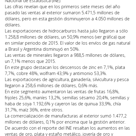
Nacional de Estadística (INE).
Las cifras revelan que en los primeros siete meses del año
pasado las ventas al exterior sumaron 5.471,5 millones de
dólares, pero en esta gestión disminuyeron a 4.050 millones de
dólares.
Las exportaciones de hidrocarburos hasta julio llegaron a sólo
1.258,8 millones de dólares, un 50,9% menos (ver gráfica) que
en similar periodo de 2015. El valor de los envíos de gas natural
a Brasil y Argentina disminuyó en 50%.
Las ventas de minerales llegaron a 988,5 millones de dólares,
un 7,1% menos que 2015.
En este grupo destacan los descensos de zinc en 7,1%, plata
7,7%, cobre 48%, wolfram 43,9% y antimonio 53,3%.
Las exportaciones de agricultura, ganadería, silvicultura y pesca
llegaron a 258,6 millones de dólares, 0,6% más.
En este segmento aumentaron las ventas de frutas 16,8%,
frijoles 25,6%, maníes 13,2%, semillas sésamo 20,4%, semillas y
haba de soya 1.192,6% y cayeron las de quinua 33,9%, chía
31,7%, maíz 36%, entre otros.
La comercialización de manufacturas al exterior sumó 1.477,2
millones de dólares, 0,1% por encima que la gestión anterior.
De acuerdo con el reporte del INE resaltan los aumentos en las
ventas de oro, plata y estaño metálico, joyería de oro y