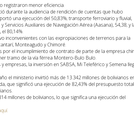
 registraron menor eficiencia.
mitió durante la audiencia de rendición de cuentas que hubo
ortó una ejecución del 50,83%; transporte ferroviario y fluvial,
y Servicios Auxiliares de Navegación Aérea (Aasana), 54,38; y l
 el 80,14%.
vo inconvenientes con las expropiaciones de terrenos para la
cantarí, Monteagudo y Chimoré.
as por el incumplimiento de contrato de parte de la empresa chi
er tramo de la vía férrea Montero-Bulo Bulo.
s y empresas, la inversión en SABSA, Mi Teleférico y Semena lle
o el ministerio invirtió más de 13.342 millones de bolivianos e
da, que significó una ejecución de 82,43% del presupuesto total
ianos.
14 millones de bolivianos, lo que significa una ejecución del
aquí.