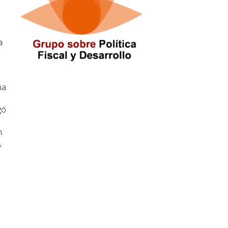
a
na
gó
n
,