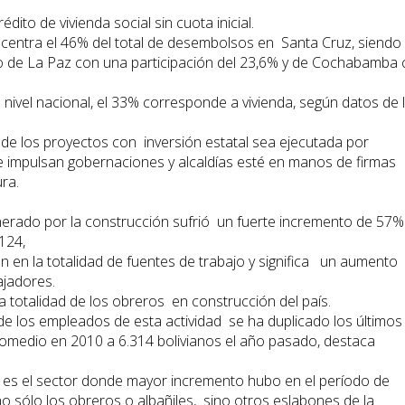
dito de vivienda social sin cuota inicial.
ncentra el 46% del total de desembolsos en Santa Cruz, siendo
do de La Paz con una participación del 23,6% y de Cochabamba
 nivel nacional, el 33% corresponde a vivienda, según datos de 
de los proyectos con inversión estatal sea ejecutada por
e impulsan gobernaciones y alcaldías esté en manos de firmas
ra.
rado por la construcción sufrió un fuerte incremento de 57%
124,
n en la totalidad de fuentes de trabajo y significa un aumento
ajadores.
 totalidad de los obreros en construcción del país.
de los empleados de esta actividad se ha duplicado los últimos
romedio en 2010 a 6.314 bolivianos el año pasado, destaca
, es el sector donde mayor incremento hubo en el período de
o sólo los obreros o albañiles, sino otros eslabones de la