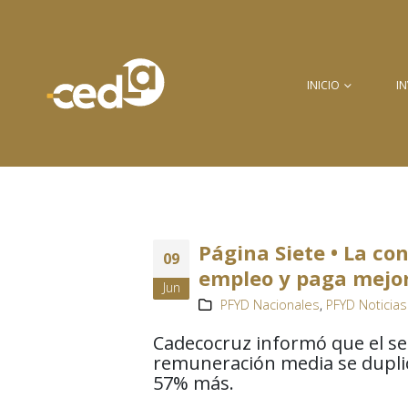
INICIO
I
Página Siete • La co
09
empleo y paga mejor
Jun
PFYD Nacionales
,
PFYD Noticias
Cadecocruz informó que el s
remuneración media se duplic
57% más.