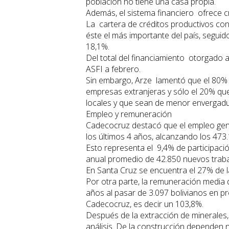
población no tiene una casa propia.
Además, el sistema financiero ofrece cré
La cartera de créditos productivos co
éste el más importante del país, segui
18,1%.
Del total del financiamiento otorgado a
ASFI a febrero.
Sin embargo, Arze lamentó que el 80% 
empresas extranjeras y sólo el 20% qu
locales y que sean de menor envergadu
Empleo y remuneración
Cadecocruz destacó que el empleo gene
los últimos 4 años, alcanzando los 473.
Esto representa el 9,4% de participació
anual promedio de 42.850 nuevos trab
En Santa Cruz se encuentra el 27% de la
Por otra parte, la remuneración media 
años al pasar de 3.097 bolivianos en p
Cadecocruz, es decir un 103,8%.
Después de la extracción de minerales
análisis. De la construcción dependen n