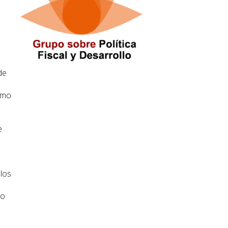
de
ismo
e
los
so