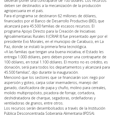
deberán poner una contraparte de 100 dólares. Los recursos
deben ser destinados a la mecanización de la producción
agropecuaria en el país.
Para el programa se destinaron 62 millones de dólares,
financiados por el Banco de Desarrollo Productivo (BID), que
alcanzará para 45.500 familias de escasos recursos. El
programa Apoyo Directo para la Creación de Iniciativas
Agroalimentarias Rurales II (CRIAR II) fue presentado ayer por el
presidente Evo Morales, en el municipio de Carabuco, en La
Paz, donde se instaló la primera feria tecnológica.
«A las familias que tengan una buena iniciativa, el Estado les
entrega 1.000 dólares, pero deben poner una contraparte de
100 dólares, en total 1.100 dólares. El monto no es crédito, es
donación, será para todos los departamentos y alcanzará para
45.500 familias”, dijo durante la inauguración.
Mencionó que los sectores que se financiarán son: riego por
aspersión y goteo, carpa solar invernaderos, manejo del
ganado, clasificadora de papa y chuño, molino para cereales,
molido multipropósito, picadora de forraje, cortadora,
deshidratadora de charque, segadoras, ordeñadoras y
ventiladoras de granos, entre otros.
Los recursos serán desembolsados a través de la Institución
Pública Desconcentrada Soberanía Alimentaria (IPDSA).