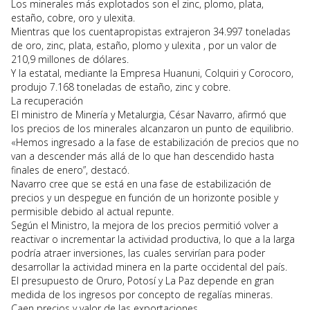
Los minerales más explotados son el zinc, plomo, plata,
estaño, cobre, oro y ulexita.
Mientras que los cuentapropistas extrajeron 34.997 toneladas
de oro, zinc, plata, estaño, plomo y ulexita , por un valor de
210,9 millones de dólares.
Y la estatal, mediante la Empresa Huanuni, Colquiri y Corocoro,
produjo 7.168 toneladas de estaño, zinc y cobre.
La recuperación
El ministro de Minería y Metalurgia, César Navarro, afirmó que
los precios de los minerales alcanzaron un punto de equilibrio.
«Hemos ingresado a la fase de estabilización de precios que no
van a descender más allá de lo que han descendido hasta
finales de enero”, destacó.
Navarro cree que se está en una fase de estabilización de
precios y un despegue en función de un horizonte posible y
permisible debido al actual repunte.
Según el Ministro, la mejora de los precios permitió volver a
reactivar o incrementar la actividad productiva, lo que a la larga
podría atraer inversiones, las cuales servirían para poder
desarrollar la actividad minera en la parte occidental del país.
El presupuesto de Oruro, Potosí y La Paz depende en gran
medida de los ingresos por concepto de regalías mineras.
Caen precios y valor de las exportaciones