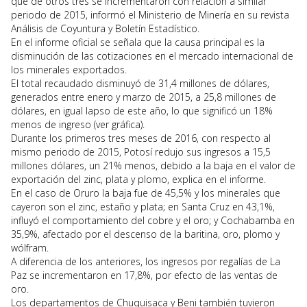
que de otros tres se incrementaron con relación a similar
periodo de 2015, informó el Ministerio de Minería en su revista
Análisis de Coyuntura y Boletín Estadístico.
En el informe oficial se señala que la causa principal es la
disminución de las cotizaciones en el mercado internacional de
los minerales exportados.
El total recaudado disminuyó de 31,4 millones de dólares,
generados entre enero y marzo de 2015, a 25,8 millones de
dólares, en igual lapso de este año, lo que significó un 18%
menos de ingreso (ver gráfica).
Durante los primeros tres meses de 2016, con respecto al
mismo periodo de 2015, Potosí redujo sus ingresos a 15,5
millones dólares, un 21% menos, debido a la baja en el valor de
exportación del zinc, plata y plomo, explica en el informe.
En el caso de Oruro la baja fue de 45,5% y los minerales que
cayeron son el zinc, estaño y plata; en Santa Cruz en 43,1%,
influyó el comportamiento del cobre y el oro; y Cochabamba en
35,9%, afectado por el descenso de la baritina, oro, plomo y
wólfram.
A diferencia de los anteriores, los ingresos por regalías de La
Paz se incrementaron en 17,8%, por efecto de las ventas de
oro.
Los departamentos de Chuquisaca y Beni también tuvieron