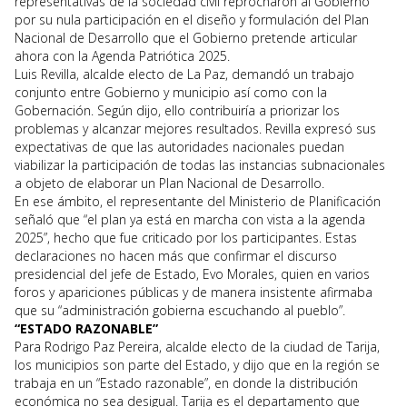
representativas de la sociedad civil reprocharon al Gobierno
por su nula participación en el diseño y formulación del Plan
Nacional de Desarrollo que el Gobierno pretende articular
ahora con la Agenda Patriótica 2025.
Luis Revilla, alcalde electo de La Paz, demandó un trabajo
conjunto entre Gobierno y municipio así como con la
Gobernación. Según dijo, ello contribuiría a priorizar los
problemas y alcanzar mejores resultados. Revilla expresó sus
expectativas de que las autoridades nacionales puedan
viabilizar la participación de todas las instancias subnacionales
a objeto de elaborar un Plan Nacional de Desarrollo.
En ese ámbito, el representante del Ministerio de Planificación
señaló que “el plan ya está en marcha con vista a la agenda
2025”, hecho que fue criticado por los participantes. Estas
declaraciones no hacen más que confirmar el discurso
presidencial del jefe de Estado, Evo Morales, quien en varios
foros y apariciones públicas y de manera insistente afirmaba
que su “administración gobierna escuchando al pueblo”.
“ESTADO RAZONABLE”
Para Rodrigo Paz Pereira, alcalde electo de la ciudad de Tarija,
los municipios son parte del Estado, y dijo que en la región se
trabaja en un “Estado razonable”, en donde la distribución
económica no sea desigual. Tarija es el departamento que