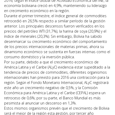
2016, según el Índice Global de Actividad Económica del INE, la
economía boliviana creció en 4,9%, manteniendo su liderazgo
en crecimiento económico en la región.
Durante el primer trimestre, el índice general de commodities
retrocedió en 26,5% respecto a similar período de la gestión
anterior. Los principales descensos fueron verificados en los
precios del petróleo WTI (31,7%), la harina de soya (20,9%) y el
índice de minerales (20,3%). Sin embargo, Bolivia ha sabido
desenmarcar su crecimiento económico del comportamiento
de los precios internacionales de materias primas; ahora su
dinamismo económico se sustenta en fuerzas internas como el
consumo doméstico y la inversión pública.
Por su parte, debido a que el crecimiento económico de
América Latina y el Caribe (ALyC) evidencia estar supeditado a la
tendencia de precios de commodities, diferentes organismos
internacionales han previsto para 2016 una contracción para la
región. Según el Fondo Monetario Internacional, ALyC registrará
este año un crecimiento negativo de 0,5%, y la Comisión
Económica para América Latina y el Caribe (CEPAL) espera un
retroceso de 0,6%; por su parte, el Banco Mundial es más
pesimista al anunciar un descenso en 1,3%.
Estos mismos organismos prevén que el crecimiento de Bolivia
será el mejor de la región esta gestión, por tercer año