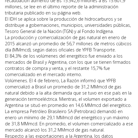
recaudación aumentó de Bs 15.542,6 millones a Bs 15.601,9
millones, se lee en el último reporte de la administración
tributaria publicado en su página web.
El IDH se aplica sobre la producción de hidrocarburos y se
distribuye a gobernaciones, municipios, universidades públicas,
Tesoro General de la Nación (TGN) y al Fondo Indígena.
La producción y comercialización de gas natural en enero de
2015 alcanzó un promedio de 56,7 millones de metros cúbicos
día (MMmcd), según datos oficiales de YPFB Transporte.
El 84,3% de los volúmenes del energético fue enviado a los
mercados de Brasil y Argentina, con los que se tienen firmados
contratos de compra y venta, y el restante 15,7% fue
comercializado en el mercado interno.
Volúmenes. El 4 de febrero, La Razón informó que YPFB
comercializó a Brasil un promedio de 31,2 MMmcd de gas
natural debido a la alta demanda que se tuvo en ese país en la
generación termoeléctrica. Mientras, el volumen exportado a
Argentina se situó en promedio en 14,6 MMmcd del energético.
La empresa Petróleo Brasileiro SA (Petrobras) demandó en
enero un mínimo de 29,1 MMmcd del energético y un máximo
de 31,8 MMmcd. En promedio, el volumen comercializado a ese
mercado alcanzó los 31,2 MMmcd de gas natural.
Respecto a las exportaciones a la Argentina, los datos