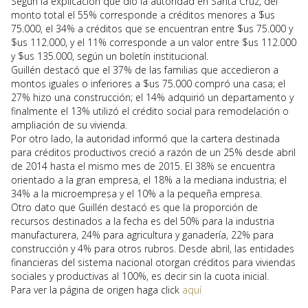
Según la explicación que dio la autoridad en Santa Cruz, del
monto total el 55% corresponde a créditos menores a $us
75.000, el 34% a créditos que se encuentran entre $us 75.000 y
$us 112.000, y el 11% corresponde a un valor entre $us 112.000
y $us 135.000, según un boletín institucional.
Guillén destacó que el 37% de las familias que accedieron a
montos iguales o inferiores a $us 75.000 compró una casa; el
27% hizo una construcción; el 14% adquirió un departamento y
finalmente el 13% utilizó el crédito social para remodelación o
ampliación de su vivienda.
Por otro lado, la autoridad informó que la cartera destinada
para créditos productivos creció a razón de un 25% desde abril
de 2014 hasta el mismo mes de 2015. El 38% se encuentra
orientado a la gran empresa, el 18% a la mediana industria; el
34% a la microempresa y el 10% a la pequeña empresa.
Otro dato que Guillén destacó es que la proporción de
recursos destinados a la fecha es del 50% para la industria
manufacturera, 24% para agricultura y ganadería, 22% para
construcción y 4% para otros rubros. Desde abril, las entidades
financieras del sistema nacional otorgan créditos para viviendas
sociales y productivas al 100%, es decir sin la cuota inicial.
Para ver la página de origen haga click
aquí