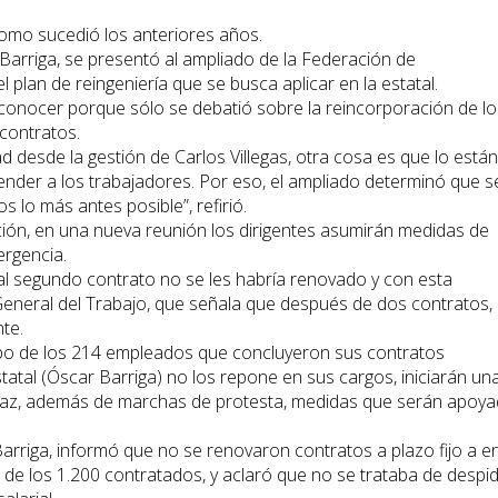
como sucedió los anteriores años.
 Barriga, se presentó al ampliado de la Federación de
 plan de reingeniería que se busca aplicar en la estatal.
onocer porque sólo se debatió sobre la reincorporación de lo
contratos.
d desde la gestión de Carlos Villegas, otra cosa es que lo están
er a los trabajadores. Por eso, el ampliado determinó que s
 lo más antes posible”, refirió.
ación, en una nueva reunión los dirigentes asumirán medidas de
ergencia.
 al segundo contrato no se les habría renovado y con esta
General del Trabajo, que señala que después de dos contratos, 
nte.
po de los 214 empleados que concluyeron sus contratos
statal (Óscar Barriga) no los repone en sus cargos, iniciarán un
Paz, además de marchas de protesta, medidas que serán apoy
Barriga, informó que no se renovaron contratos a plazo fijo a e
 de los 1.200 contratados, y aclaró que no se trataba de despi