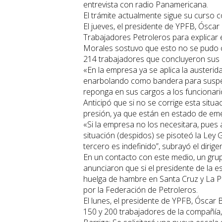
entrevista con radio Panamericana.
El trámite actualmente sigue su curso 
El jueves, el presidente de YPFB, Óscar
Trabajadores Petroleros para explicar el
Morales sostuvo que esto no se pudo c
214 trabajadores que concluyeron sus 
«En la empresa ya se aplica la austerida
enarbolando como bandera para suspend
reponga en sus cargos a los funcionarios
Anticipó que si no se corrige esta situ
presión, ya que están en estado de em
«Si la empresa no los necesitara, pues
situación (despidos) se pisoteó la Ley 
tercero es indefinido”, subrayó el dirige
En un contacto con este medio, un gru
anunciaron que si el presidente de la e
huelga de hambre en Santa Cruz y La 
por la Federación de Petroleros.
El lunes, el presidente de YPFB, Óscar 
150 y 200 trabajadores de la compañía,