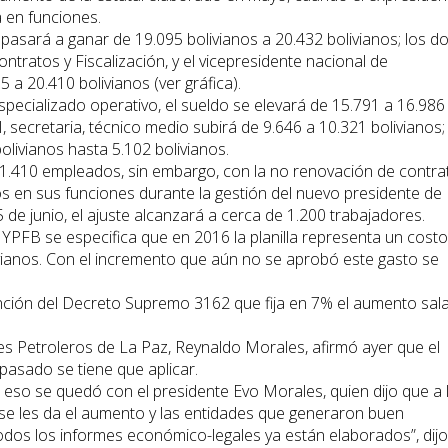
a en funciones.
o pasará a ganar de 19.095 bolivianos a 20.432 bolivianos; los d
ontratos y Fiscalización, y el vicepresidente nacional de
a 20.410 bolivianos (ver gráfica).
pecializado operativo, el sueldo se elevará de 15.791 a 16.986
I, secretaria, técnico medio subirá de 9.646 a 10.321 bolivianos;
bolivianos hasta 5.102 bolivianos.
de 1.410 empleados, sin embargo, con la no renovación de contra
 en sus funciones durante la gestión del nuevo presidente de
de junio, el ajuste alcanzará a cerca de 1.200 trabajadores.
PFB se especifica que en 2016 la planilla representa un costo
vianos. Con el incremento que aún no se aprobó este gasto se
ción del Decreto Supremo 3162 que fija en 7% el aumento sala
res Petroleros de La Paz, Reynaldo Morales, afirmó ayer que el
asado se tiene que aplicar.
 eso se quedó con el presidente Evo Morales, quien dijo que a 
 se les da el aumento y las entidades que generaron buen
 todos los informes económico-legales ya están elaborados”, dij