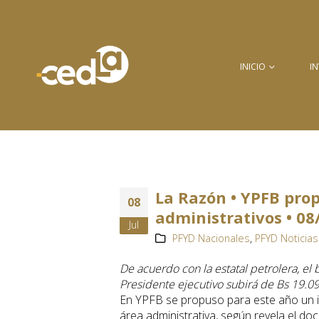
INICIO
I
La Razón • YPFB prop
08
administrativos • 08
Jul
PFYD Nacionales
,
PFYD Noticias
De acuerdo con la estatal petrolera, el 
Presidente ejecutivo subirá de Bs 19.0
En YPFB se propuso para este año un in
área administrativa, según revela el d