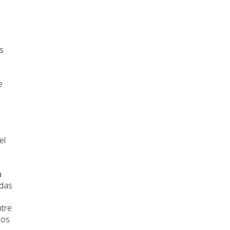
s
e
el
a
adas
ntre
dos.