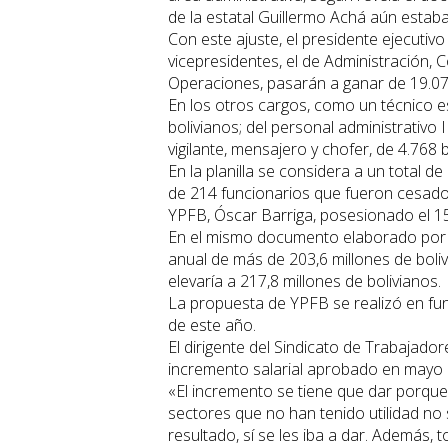
de la estatal Guillermo Achá aún estab
Con este ajuste, el presidente ejecutiv
vicepresidentes, el de Administración, C
Operaciones, pasarán a ganar de 19.075 
En los otros cargos, como un técnico es
bolivianos; del personal administrativo I
vigilante, mensajero y chofer, de 4.768 
En la planilla se considera a un total 
de 214 funcionarios que fueron cesados
YPFB, Óscar Barriga, posesionado el 15 
En el mismo documento elaborado por Y
anual de más de 203,6 millones de boli
elevaría a 217,8 millones de bolivianos.
La propuesta de YPFB se realizó en fun
de este año.
El dirigente del Sindicato de Trabajado
incremento salarial aprobado en mayo p
«El incremento se tiene que dar porque
sectores que no han tenido utilidad no
resultado, sí se les iba a dar. Además,