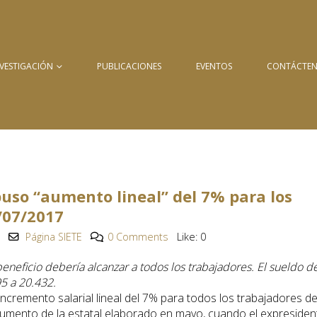
NVESTIGACIÓN
PUBLICACIONES
EVENTOS
CONTÁCTE
uso “aumento lineal” del 7% para los
/07/2017
Página SIETE
0 Comments
Like:
0
beneficio debería alcanzar a todos los trabajadores. El sueldo d
95 a 20.432.
cremento salarial lineal del 7% para todos los trabajadores de
ocumento de la estatal elaborado en mayo, cuando el expresiden