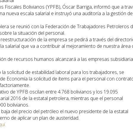
alarial
os Fiscales Bolivianos (YPFB), Óscar Barriga, informó que a tra
una nueva escala salarial e instruyó una auditoría a la gestión de
olera se reunió con la Federación de Trabajadores Petroleros 
 sobre la situación del personal.
reestructuración de la empresa se pedirá a través del directori
a salarial que va a contribuir al mejoramiento de nuestra área 
ación de recursos humanos alcanzará a las empresas subsidiaria
a solicitud de estabilidad laboral para los trabajadores, se
 de Economía la solicitud de ítems para el personal con contrat
sfactoriamente.
tivo de YPFB oscilan entre 4.768 bolivianos y los 19.095
arial 2016 de la estatal petrolera, mientras que el personal
00 bolivianos.
 baja del precio del petróleo el nuevo presidente de la estatal
ierno de aplicar un plan de austeridad.
quí.