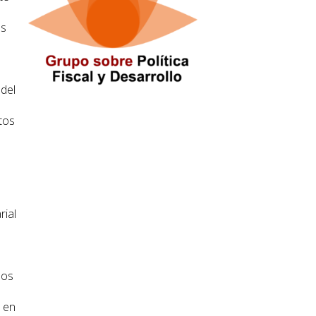
os
 del
tos
rial
los
o en