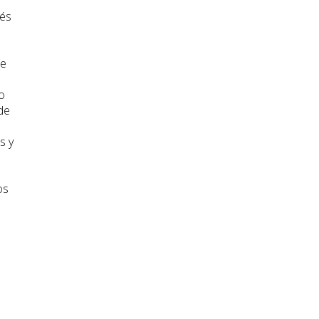
vés
de
o
de
s y
os