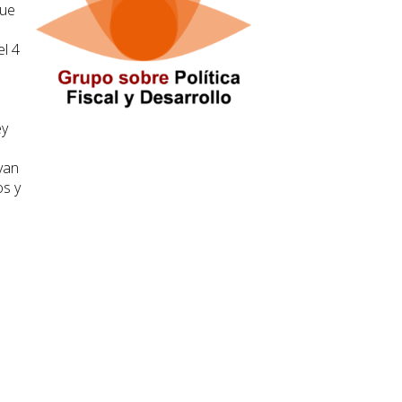
que
el 4
ey
van
os y