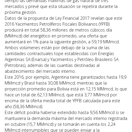
tiempo las demandas máximas de gas natural de tres
mercados y prevé que esta situación se repetirá durante la
próxima gestión.
Datos de la propuesta de Ley Financial 2017 revelan que este
2016 Yacimientos Petrolíferos Fiscales Bolivianos (YPFB)
producirá en total 58,36 millones de metros cúbicos día
(MMmcd) del energético en promedio, una oferta que
aumentará en 1% para la siguiente gestión, a 59,19 MMmcd.
Ambos volúmenes están por debajo de la suma de las
cantidades contractuales tope establecidas con Energías
Argentinas SA (Enarsa) y Yacimientos y Petróleo Brasileiro SA
(Petrobras), además de las cuantías destinadas al
abastecimiento del mercado interno.
Este 2016, por ejemplo, Argentina tiene garantizados hasta 19,9
MMmcd y Brasil hasta 30,08 MMmcd, mientras que la
proyección promedio para Bolivia está en 12,15 MMmcd, lo que
hace un total de 62,13 MMmcd, que está 3,77 MMmcd por
encima de la oferta media total de YPFB calculada para este
año (58,36 MMmcd).
Este déficit podría haberse extendido hasta 9,56 MMmcd si se
mantuviera la demanda máxima del mercado interno registrada
en octubre (15,7 MMmcd) y se tomarán en cuenta los 2,24
MMmcd interrumpibles que se pueden enviar a la