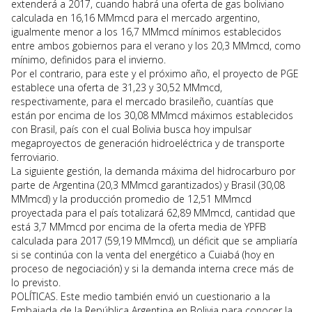
extenderá a 2017, cuando habrá una oferta de gas boliviano
calculada en 16,16 MMmcd para el mercado argentino,
igualmente menor a los 16,7 MMmcd mínimos establecidos
entre ambos gobiernos para el verano y los 20,3 MMmcd, como
mínimo, definidos para el invierno.
Por el contrario, para este y el próximo año, el proyecto de PGE
establece una oferta de 31,23 y 30,52 MMmcd,
respectivamente, para el mercado brasileño, cuantías que
están por encima de los 30,08 MMmcd máximos establecidos
con Brasil, país con el cual Bolivia busca hoy impulsar
megaproyectos de generación hidroeléctrica y de transporte
ferroviario.
La siguiente gestión, la demanda máxima del hidrocarburo por
parte de Argentina (20,3 MMmcd garantizados) y Brasil (30,08
MMmcd) y la producción promedio de 12,51 MMmcd
proyectada para el país totalizará 62,89 MMmcd, cantidad que
está 3,7 MMmcd por encima de la oferta media de YPFB
calculada para 2017 (59,19 MMmcd), un déficit que se ampliaría
si se continúa con la venta del energético a Cuiabá (hoy en
proceso de negociación) y si la demanda interna crece más de
lo previsto.
POLÍTICAS. Este medio también envió un cuestionario a la
Embajada de la República Argentina en Bolivia para conocer la