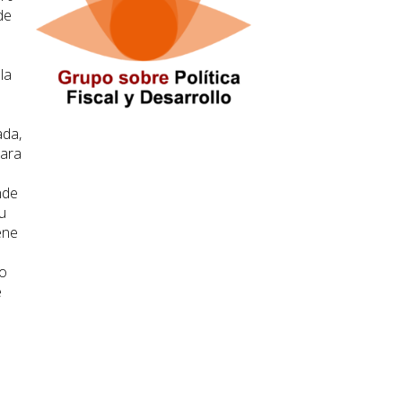
de
la
ada,
para
nde
u
ene
to
e