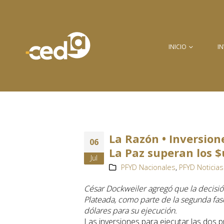
INICIO
I
La Razón • Inversion
06
La Paz superan los $
Jul
PFYD Nacionales
,
PFYD Noticias
César Dockweiler agregó que la decisión
Plateada, como parte de la segunda fas
dólares para su ejecución.
Las inversiones para ejecutar las dos p