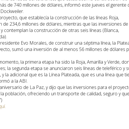
 más de 740 millones de dólares, informó este jueves el gerente 
 Dockweiler.
royecto, que establecía la construcción de las líneas Roja,
 de 234,6 millones de dólares, mientras que las inversiones de 
y contemplan la construcción de otras seis líneas (Blanca,
da).
residente Evo Morales, de construir una séptima línea, la Plate
yecto, sumó una inversión de al menos 56 millones de dólares 
 momento, la primera etapa ha sido la Roja, Amarilla y Verde, do
es; la segunda etapa se anunciaron seis líneas de teleférico y s
 y la adicional que es la Línea Plateada, que es una línea que ti
ormó a la ABI.
aniversario de La Paz, y dijo que las inversiones para el proyec
e la población, ofreciendo un transporte de calidad, seguro y qu
7)
quí.