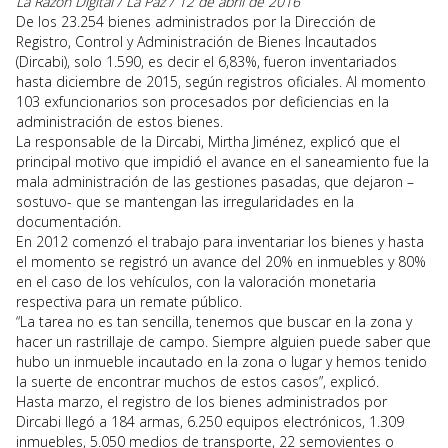
La Razón Digital / La Paz
/ 12 de abril de 2016
De los 23.254 bienes administrados por la Dirección de
Registro, Control y Administración de Bienes Incautados
(Dircabi), solo 1.590, es decir el 6,83%, fueron inventariados
hasta diciembre de 2015, según registros oficiales. Al momento
103 exfuncionarios son procesados por deficiencias en la
administración de estos bienes.
La responsable de la Dircabi, Mirtha Jiménez, explicó que el
principal motivo que impidió el avance en el saneamiento fue la
mala administración de las gestiones pasadas, que dejaron –
sostuvo- que se mantengan las irregularidades en la
documentación.
En 2012 comenzó el trabajo para inventariar los bienes y hasta
el momento se registró un avance del 20% en inmuebles y 80%
en el caso de los vehículos, con la valoración monetaria
respectiva para un remate público.
“La tarea no es tan sencilla, tenemos que buscar en la zona y
hacer un rastrillaje de campo. Siempre alguien puede saber que
hubo un inmueble incautado en la zona o lugar y hemos tenido
la suerte de encontrar muchos de estos casos”, explicó.
Hasta marzo, el registro de los bienes administrados por
Dircabi llegó a 184 armas, 6.250 equipos electrónicos, 1.309
inmuebles, 5.050 medios de transporte, 22 semovientes o