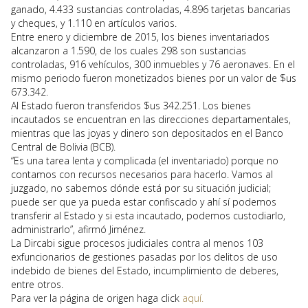
ganado, 4.433 sustancias controladas, 4.896 tarjetas bancarias
y cheques, y 1.110 en artículos varios.
Entre enero y diciembre de 2015, los bienes inventariados
alcanzaron a 1.590, de los cuales 298 son sustancias
controladas, 916 vehículos, 300 inmuebles y 76 aeronaves. En el
mismo periodo fueron monetizados bienes por un valor de $us
673.342.
Al Estado fueron transferidos $us 342.251. Los bienes
incautados se encuentran en las direcciones departamentales,
mientras que las joyas y dinero son depositados en el Banco
Central de Bolivia (BCB).
“Es una tarea lenta y complicada (el inventariado) porque no
contamos con recursos necesarios para hacerlo. Vamos al
juzgado, no sabemos dónde está por su situación judicial;
puede ser que ya pueda estar confiscado y ahí sí podemos
transferir al Estado y si esta incautado, podemos custodiarlo,
administrarlo”, afirmó Jiménez.
La Dircabi sigue procesos judiciales contra al menos 103
exfuncionarios de gestiones pasadas por los delitos de uso
indebido de bienes del Estado, incumplimiento de deberes,
entre otros.
Para ver la página de origen haga click
aquí.