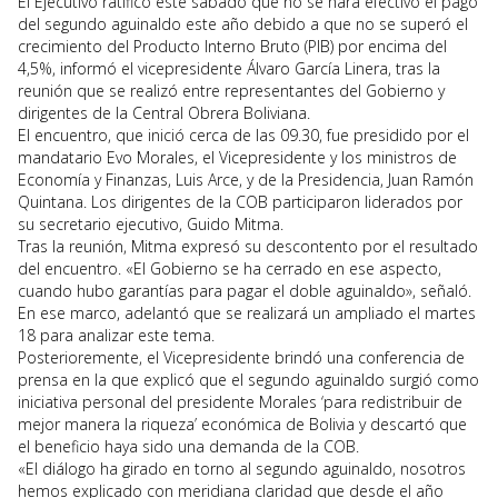
El Ejecutivo ratificó este sábado que no se hará efectivo el pago
del segundo aguinaldo este año debido a que no se superó el
crecimiento del Producto Interno Bruto (PIB) por encima del
4,5%, informó el vicepresidente Álvaro García Linera, tras la
reunión que se realizó entre representantes del Gobierno y
dirigentes de la Central Obrera Boliviana.
El encuentro, que inició cerca de las 09.30, fue presidido por el
mandatario Evo Morales, el Vicepresidente y los ministros de
Economía y Finanzas, Luis Arce, y de la Presidencia, Juan Ramón
Quintana. Los dirigentes de la COB participaron liderados por
su secretario ejecutivo, Guido Mitma.
Tras la reunión, Mitma expresó su descontento por el resultado
del encuentro. «El Gobierno se ha cerrado en ese aspecto,
cuando hubo garantías para pagar el doble aguinaldo», señaló.
En ese marco, adelantó que se realizará un ampliado el martes
18 para analizar este tema.
Posterioremente, el Vicepresidente brindó una conferencia de
prensa en la que explicó que el segundo aguinaldo surgió como
iniciativa personal del presidente Morales ‘para redistribuir de
mejor manera la riqueza’ económica de Bolivia y descartó que
el beneficio haya sido una demanda de la COB.
«El diálogo ha girado en torno al segundo aguinaldo, nosotros
hemos explicado con meridiana claridad que desde el año