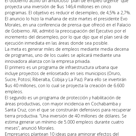
El Gobierno activó un ambicioso “plan de empleo urgente” que
proyecta una inversión de $us 146,4 millones en cinco
programas. El objetivo es reducir el desempleo, de 4,5% a 2,7%.
El anuncio lo hizo la mañana de este martes el presidente Evo
Morales, en una conferencia de prensa que ofreció en el Palacio
de Gobierno. Allí, admitió la preocupación del Ejecutivo por el
incremento del desempleo, por lo que dijo que el plan será de
ejecución inmediata en las áreas donde sea posible.
La meta es generar miles de empleos mediante media decena
de programas, uno de los cuales se aplicará mediante una
innovadora alianza con la empresa privada.
El primero es un programa de infraestructura urbana que
incluye proyectos de enlosetado en seis municipios (Oruro,
Sucre, Potosí, Riberalta, Cobija y La Paz). Para ello se invertirán
$us 40 millones, con lo cual se proyecta la creación de 6.600
empleos.
El segundo es un programa de protección y habilitación de
áreas productivas, con mayor incidencia en Cochabamba y
Santa Cruz, con el que se construirán defensivos para recuperar
tierra productiva. “Una inversión de 40 millones de dólares. Se
estima generar un mínimo de 5.000 empleos durante cuatro
meses”, anunció Morales.
Empresarios plantean 10 ideas para aminorar efectos del