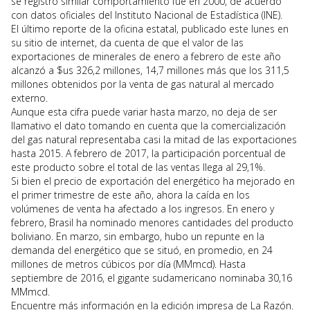
se registró similar comportamiento fue en 2000, de acuerdo
con datos oficiales del Instituto Nacional de Estadística (INE).
El último reporte de la oficina estatal, publicado este lunes en
su sitio de internet, da cuenta de que el valor de las
exportaciones de minerales de enero a febrero de este año
alcanzó a $us 326,2 millones, 14,7 millones más que los 311,5
millones obtenidos por la venta de gas natural al mercado
externo.
Aunque esta cifra puede variar hasta marzo, no deja de ser
llamativo el dato tomando en cuenta que la comercialización
del gas natural representaba casi la mitad de las exportaciones
hasta 2015. A febrero de 2017, la participación porcentual de
este producto sobre el total de las ventas llega al 29,1%.
Si bien el precio de exportación del energético ha mejorado en
el primer trimestre de este año, ahora la caída en los
volúmenes de venta ha afectado a los ingresos. En enero y
febrero, Brasil ha nominado menores cantidades del producto
boliviano. En marzo, sin embargo, hubo un repunte en la
demanda del energético que se situó, en promedio, en 24
millones de metros cúbicos por día (MMmcd). Hasta
septiembre de 2016, el gigante sudamericano nominaba 30,16
MMmcd.
Encuentre más información en la edición impresa de La Razón.