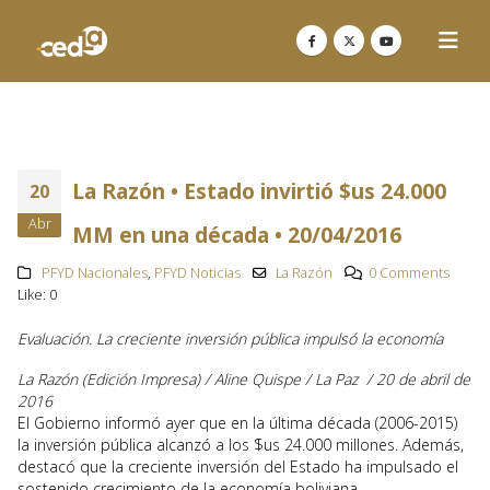
La Razón • Estado invirtió $us 24.000
20
Abr
MM en una década • 20/04/2016
PFYD Nacionales
,
PFYD Noticias
La Razón
0 Comments
Like:
0
Evaluación. La creciente inversión pública impulsó la economía
La Razón (Edición Impresa)
/
Aline Quispe
/
La Paz
/
20 de abril de
2016
El Gobierno informó ayer que en la última década (2006-2015)
la inversión pública alcanzó a los $us 24.000 millones. Además,
destacó que la creciente inversión del Estado ha impulsado el
sostenido crecimiento de la economía boliviana.