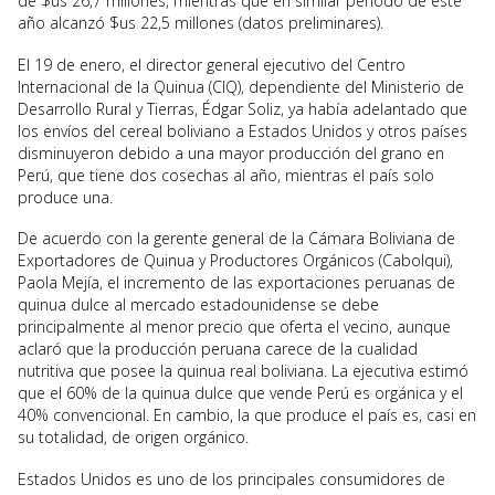
de $us 26,7 millones, mientras que en similar periodo de este
año alcanzó $us 22,5 millones (datos preliminares).
El 19 de enero, el director general ejecutivo del Centro
Internacional de la Quinua (CIQ), dependiente del Ministerio de
Desarrollo Rural y Tierras, Édgar Soliz, ya había adelantado que
los envíos del cereal boliviano a Estados Unidos y otros países
disminuyeron debido a una mayor producción del grano en
Perú, que tiene dos cosechas al año, mientras el país solo
produce una.
De acuerdo con la gerente general de la Cámara Boliviana de
Exportadores de Quinua y Productores Orgánicos (Cabolqui),
Paola Mejía, el incremento de las exportaciones peruanas de
quinua dulce al mercado estadounidense se debe
principalmente al menor precio que oferta el vecino, aunque
aclaró que la producción peruana carece de la cualidad
nutritiva que posee la quinua real boliviana. La ejecutiva estimó
que el 60% de la quinua dulce que vende Perú es orgánica y el
40% convencional. En cambio, la que produce el país es, casi en
su totalidad, de origen orgánico.
Estados Unidos es uno de los principales consumidores de