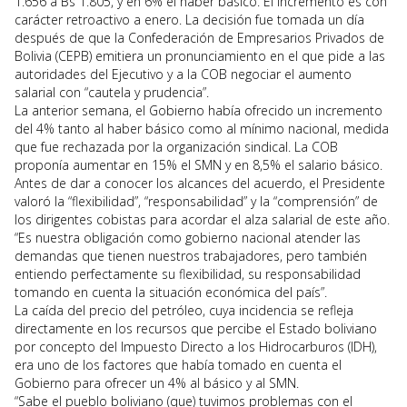
1.656 a Bs 1.805, y en 6% el haber básico. El incremento es con
carácter retroactivo a enero. La decisión fue tomada un día
después de que la Confederación de Empresarios Privados de
Bolivia (CEPB) emitiera un pronunciamiento en el que pide a las
autoridades del Ejecutivo y a la COB negociar el aumento
salarial con “cautela y prudencia”.
La anterior semana, el Gobierno había ofrecido un incremento
del 4% tanto al haber básico como al mínimo nacional, medida
que fue rechazada por la organización sindical. La COB
proponía aumentar en 15% el SMN y en 8,5% el salario básico.
Antes de dar a conocer los alcances del acuerdo, el Presidente
valoró la “flexibilidad”, “responsabilidad” y la “comprensión” de
los dirigentes cobistas para acordar el alza salarial de este año.
“Es nuestra obligación como gobierno nacional atender las
demandas que tienen nuestros trabajadores, pero también
entiendo perfectamente su flexibilidad, su responsabilidad
tomando en cuenta la situación económica del país”.
La caída del precio del petróleo, cuya incidencia se refleja
directamente en los recursos que percibe el Estado boliviano
por concepto del Impuesto Directo a los Hidrocarburos (IDH),
era uno de los factores que había tomado en cuenta el
Gobierno para ofrecer un 4% al básico y al SMN.
“Sabe el pueblo boliviano (que) tuvimos problemas con el