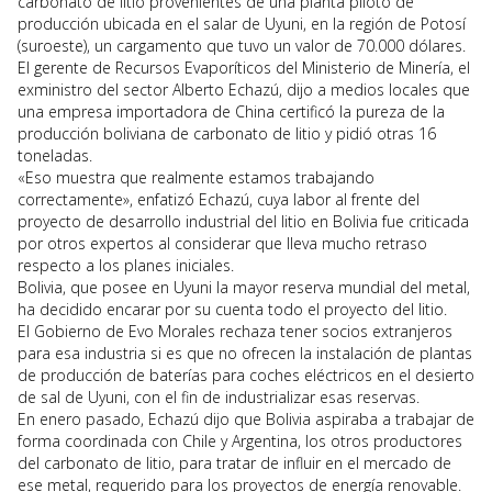
carbonato de litio provenientes de una planta piloto de
producción ubicada en el salar de Uyuni, en la región de Potosí
(suroeste), un cargamento que tuvo un valor de 70.000 dólares.
El gerente de Recursos Evaporíticos del Ministerio de Minería, el
exministro del sector Alberto Echazú, dijo a medios locales que
una empresa importadora de China certificó la pureza de la
producción boliviana de carbonato de litio y pidió otras 16
toneladas.
«Eso muestra que realmente estamos trabajando
correctamente», enfatizó Echazú, cuya labor al frente del
proyecto de desarrollo industrial del litio en Bolivia fue criticada
por otros expertos al considerar que lleva mucho retraso
respecto a los planes iniciales.
Bolivia, que posee en Uyuni la mayor reserva mundial del metal,
ha decidido encarar por su cuenta todo el proyecto del litio.
El Gobierno de Evo Morales rechaza tener socios extranjeros
para esa industria si es que no ofrecen la instalación de plantas
de producción de baterías para coches eléctricos en el desierto
de sal de Uyuni, con el fin de industrializar esas reservas.
En enero pasado, Echazú dijo que Bolivia aspiraba a trabajar de
forma coordinada con Chile y Argentina, los otros productores
del carbonato de litio, para tratar de influir en el mercado de
ese metal, requerido para los proyectos de energía renovable.