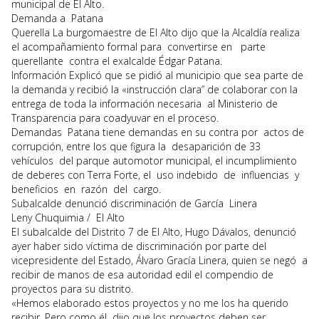
municipal de El Alto.
Demanda a Patana
Querella La burgomaestre de El Alto dijo que la Alcaldía realiza
el acompañamiento formal para convertirse en parte
querellante contra el exalcalde Édgar Patana.
Información Explicó que se pidió al municipio que sea parte de
la demanda y recibió la «instrucción clara” de colaborar con la
entrega de toda la información necesaria al Ministerio de
Transparencia para coadyuvar en el proceso.
Demandas Patana tiene demandas en su contra por actos de
corrupción, entre los que figura la desaparición de 33
vehículos del parque automotor municipal, el incumplimiento
de deberes con Terra Forte, el uso indebido de influencias y
beneficios en razón del cargo.
Subalcalde denunció discriminación de García Linera
Leny Chuquimia / El Alto
El subalcalde del Distrito 7 de El Alto, Hugo Dávalos, denunció
ayer haber sido víctima de discriminación por parte del
vicepresidente del Estado, Álvaro Gracía Linera, quien se negó a
recibir de manos de esa autoridad edil el compendio de
proyectos para su distrito.
«Hemos elaborado estos proyectos y no me los ha querido
recibir. Pero como él dijo que los proyectos deben ser