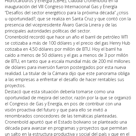
Hidrocarburos y Energía (CBHE), Claudia Cronenbold en la
inauguración del VIII Congreso Internacional Gas y Energía
“Desafíos del sector energético para la próxima década” ¿crisis
u oportunidad?, que se realiza en Santa Cruz y que contó con la
presencia del vicepresidente Álvaro García Linera y de las
principales autoridades políticas del sector.
Cronenbold recordó que hace un año el barril de petróleo WTI
se cotizaba a más de 100 dólares y el precio del gas Henry Hub
cotizaba en 4,50 dólares por millón de BTU. Hoy el barril ha
caído a menos de 50 dólares y el gas a menos de 3 por millón
de BTU, en tanto que a escala mundial más de 200 mil millones
de dólares para inversión fueron postergados por esta nueva
realidad. La titular de la Cámara dijo que este panorama obliga
a las empresas a enfrentar el desafío de hacer rentables sus
proyectos.
Destacó que esta situación debería tomarse como una
oportunidad de mejora del sector, razón por la que se organizó
el Congreso de Gas y Energía, en pos de contribuir con una
visión proactiva del futuro y que para ello se invitó a
renombrados conocedores de las temáticas planteadas.
Cronenbold apuntó que el Estado boliviano se planteado una
década para avanzar en programas y proyectos que permitan
un salto en la estructura productiva y social del país y que en el