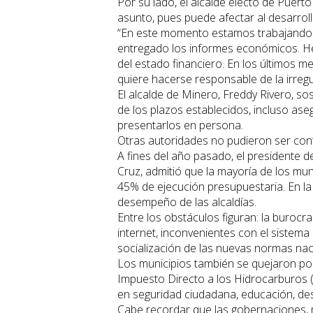
Por su lado, el alcalde electo de Puer
asunto, pues puede afectar al desarroll
“En este momento estamos trabajando e
entregado los informes económicos. H
del estado financiero. En los últimos me
quiere hacerse responsable de la irregu
El alcalde de Minero, Freddy Rivero, s
de los plazos establecidos, incluso ase
presentarlos en persona.
Otras autoridades no pudieron ser con
A fines del año pasado, el presidente
Cruz, admitió que la mayoría de los m
45% de ejecución presupuestaria. En la
desempeño de las alcaldías.
Entre los obstáculos figuran: la burocr
internet, inconvenientes con el sistema 
socialización de las nuevas normas nac
Los municipios también se quejaron por
Impuesto Directo a los Hidrocarburos 
en seguridad ciudadana, educación, des
Cabe recordar que las gobernaciones, m