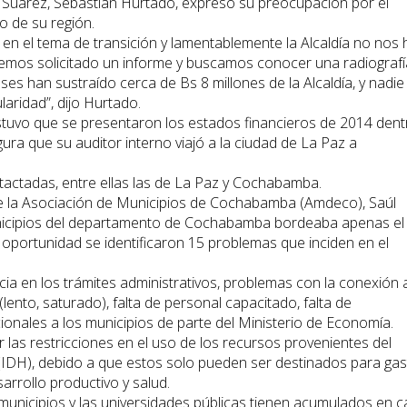
to Suárez, Sebastián Hurtado, expresó su preocupación por el
o de su región.
n el tema de transición y lamentablemente la Alcaldía no nos 
emos solicitado un informe y buscamos conocer una radiografí
ses han sustraído cerca de Bs 8 millones de la Alcaldía, y nadie
laridad”, dijo Hurtado.
ostuvo que se presentaron los estados financieros de 2014 dent
gura que su auditor interno viajó a la ciudad de La Paz a
tactadas, entre ellas las de La Paz y Cochabamba.
 de la Asociación de Municipios de Cochabamba (Amdeco), Saúl
unicipios del departamento de Cochabamba bordeaba apenas el
 oportunidad se identificaron 15 problemas que inciden en el
acia en los trámites administrativos, problemas con la conexión 
(lento, saturado), falta de personal capacitado, falta de
ionales a los municipios de parte del Ministerio de Economía.
 las restricciones en el uso de los recursos provenientes del
(IDH), debido a que estos solo pueden ser destinados para ga
arrollo productivo y salud.
unicipios y las universidades públicas tienen acumulados en c