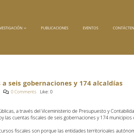
NVESTIGACIÓN
PUBLICACIONES
EVENTOS
CONTÁCTE
 a seis gobernaciones y 174 alcaldías
0 Comments
Like:
0
blicas, a través del Viceministerio de Presupuesto y Contabilid
hoy las cuentas fiscales de seis gobernaciones y 174 municipios 
cursos fiscales son porque las entidades territorioales autóno