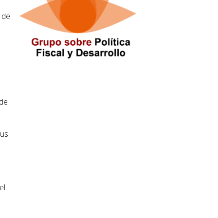
 de
a
 de
sus
el