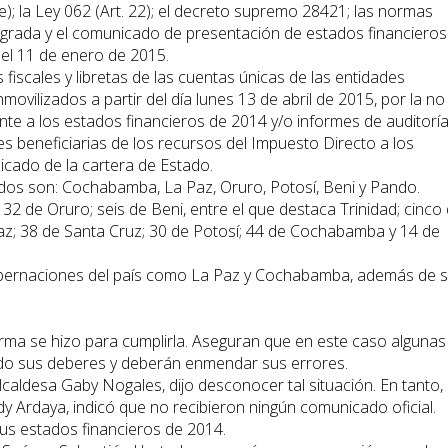
 e); la Ley 062 (Art. 22); el decreto supremo 28421; las normas
tegrada y el comunicado de presentación de estados financieros
 el 11 de enero de 2015.
fiscales y libretas de las cuentas únicas de las entidades
movilizados a partir del día lunes 13 de abril de 2015, por la no
e a los estados financieros de 2014 y/o informes de auditorí
des beneficiarias de los recursos del Impuesto Directo a los
icado de la cartera de Estado.
os son: Cochabamba, La Paz, Oruro, Potosí, Beni y Pando.
 32 de Oruro; seis de Beni, entre el que destaca Trinidad; cinco
Paz; 38 de Santa Cruz; 30 de Potosí; 44 de Cochabamba y 14 de
obernaciones del país como La Paz y Cochabamba, además de 
rma se hizo para cumplirla. Aseguran que en este caso algunas
ido sus deberes y deberán enmendar sus errores.
alcaldesa Gaby Nogales, dijo desconocer tal situación. En tanto, 
dy Ardaya, indicó que no recibieron ningún comunicado oficial.
us estados financieros de 2014.