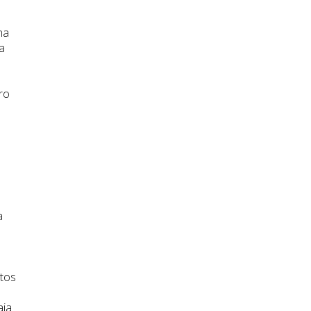
ha
a
ro
a
stos
aja